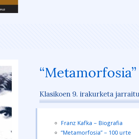
“Metamorfosia
Klasikoen 9. irakurketa jarrait
Franz Kafka – Biografia
“Metamorfosia” – 100 urte