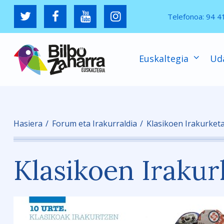
Telefonoa:
94 4
Euskaltegia
Ud
Hasiera
Forum eta Irakurraldia
Klasikoen Irakurket
Klasikoen Irakur