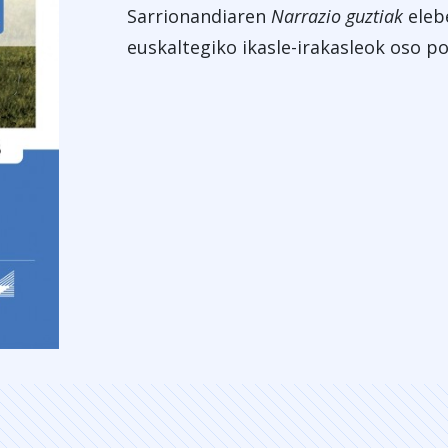
Sarrionandiaren
Narrazio guztiak
eleb
euskaltegiko ikasle-irakasleok oso po