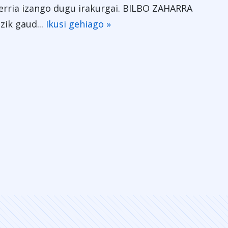
erria izango dugu irakurgai. BILBO ZAHARRA
zik gaud...
Ikusi gehiago »