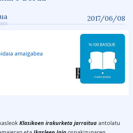
tua
2017/06/08
bidaia amaigabea
n
kasleok
Klasikoen irakurketa jarraitua
antolatu
amaieran eta
Ikasleen Jaia
ospakizunaren