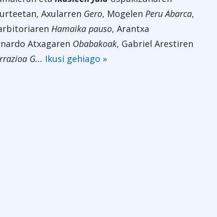
 urteetan, Axularren
Gero
, Mogelen
Peru Abarca
,
zarbitoriaren
Hamaika pauso
, Arantxa
rnardo Atxagaren
Obabakoak
, Gabriel Arestiren
razioa G...
Ikusi gehiago »