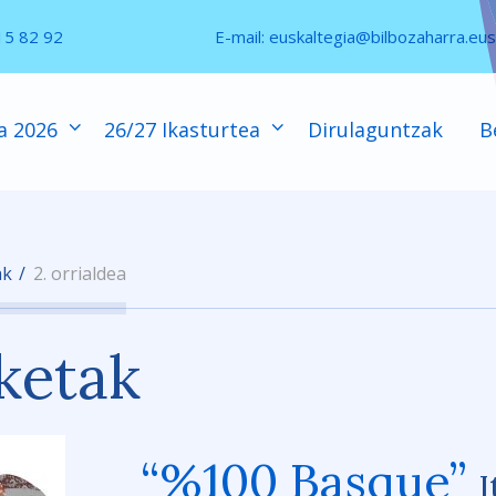
15 82 92
E-mail:
euskaltegia@bilbozaharra.eus
a 2026
26/27 Ikasturtea
Dirulaguntzak
B
ak
2. orrialdea
ketak
“%100 Basque”
I