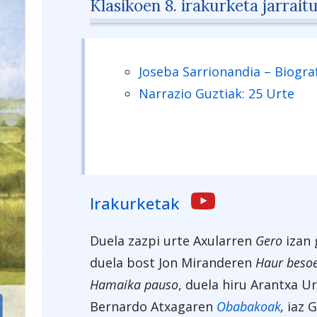
Klasikoen 8. irakurketa jarrait
Joseba Sarrionandia – Biogra
Narrazio Guztiak: 25 Urte
Irakurketak
Duela zazpi urte Axularren
Gero
izan
duela bost Jon Miranderen
Haur beso
Hamaika pauso
, duela hiru Arantxa U
Bernardo Atxagaren
Obabakoak
,
iaz 