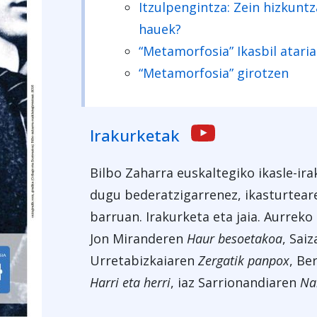
Itzulpengintza: Zein hizkuntz
hauek?
“Metamorfosia” Ikasbil atari
“Metamorfosia” girotzen
Irakurketak
Bilbo Zaharra euskaltegiko ikasle-ira
dugu bederatzigarrenez, ikasturtea
barruan. Irakurketa eta jaia. Aurreko
Jon Miranderen
Haur besoetakoa
, Sai
Urretabizkaiaren
Zergatik panpox
, Be
Harri eta
herri
, iaz Sarrionandiaren
Nar