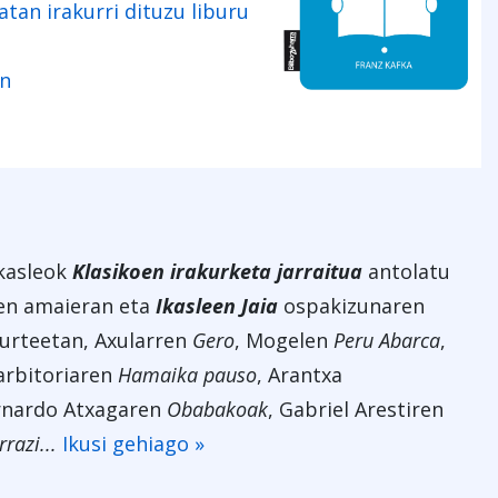
atan irakurri dituzu liburu
an
kasleok
Klasikoen irakurketa jarraitua
antolatu
ren amaieran eta
Ikasleen Jaia
ospakizunaren
 urteetan, Axularren
Gero
, Mogelen
Peru Abarca
,
zarbitoriaren
Hamaika pauso
, Arantxa
rnardo Atxagaren
Obabakoak
, Gabriel Arestiren
razi...
Ikusi gehiago »