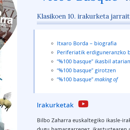
Klasikoen 10. irakurketa jarrai
Itxaro Borda – biografia
Periferiatik erdiguneranzko 
“%100 basque” ikasbil ataria
“%100 basque” girotzen
“%100 basque”
making of
Irakurketak
Bilbo Zaharra euskaltegiko ikasle-ira
dugu hamargarrenez, ikasturtearen 