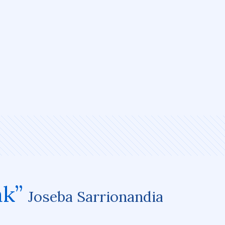
ak”
Joseba Sarrionandia