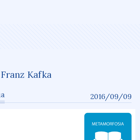
”
Franz Kafka
ua
2016/09/09