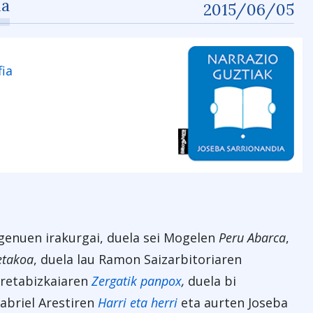
ua
2015/06/05
fia
 genuen irakurgai, duela sei Mogelen
Peru Abarca
,
etakoa
, duela lau Ramon Saizarbitoriaren
rretabizkaiaren
Zergatik panpox
,
duela bi
Gabriel Arestiren
Harri eta herri
eta aurten Joseba