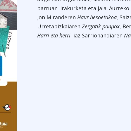
barruan. Irakurketa eta jaia. Aurreko
Jon Miranderen
Haur besoetakoa
, Sai
Urretabizkaiaren
Zergatik panpox
, Be
Harri eta
herri
, iaz Sarrionandiaren
Nar