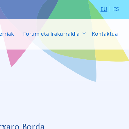
EU
ES
erriak
Forum eta Irakurraldia
Kontaktua
txaro Borda