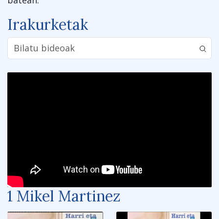
batean.
Irakurketak
1 Mikel Martinez