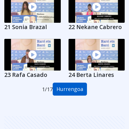
21 Sonia Brazal
22 Nekane Cabrero
23 Rafa Casado
24 Berta Linares
Hurrengoa
1
/
17