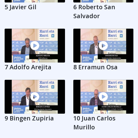
5 Javier Gil
6 Roberto San
Salvador
7 Adolfo Arejita
8 Erramun Osa
9 Bingen Zupiria
10 Juan Carlos
Murillo