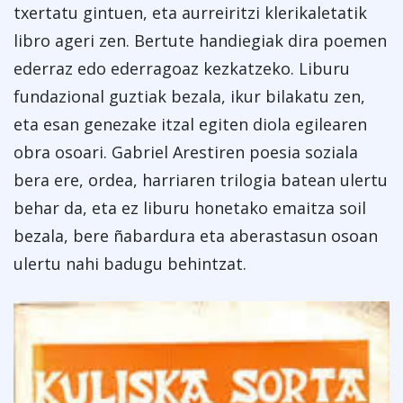
txertatu gintuen, eta aurreiritzi klerikaletatik
libro ageri zen. Bertute handiegiak dira poemen
ederraz edo ederragoaz kezkatzeko. Liburu
fundazional guztiak bezala, ikur bilakatu zen,
eta esan genezake itzal egiten diola egilearen
obra osoari. Gabriel Arestiren poesia soziala
bera ere, ordea, harriaren trilogia batean ulertu
behar da, eta ez liburu honetako emaitza soil
bezala, bere ñabardura eta aberastasun osoan
ulertu nahi badugu behintzat.