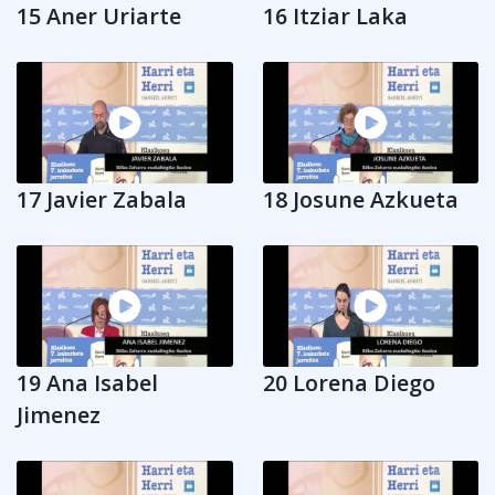
15 Aner Uriarte
16 Itziar Laka
17 Javier Zabala
18 Josune Azkueta
19 Ana Isabel
20 Lorena Diego
Jimenez