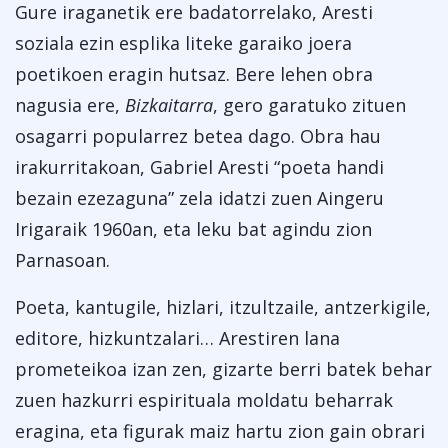
Gure iraganetik ere badatorrelako, Aresti
soziala ezin esplika liteke garaiko joera
poetikoen eragin hutsaz. Bere lehen obra
nagusia ere,
Bizkaitarra
, gero garatuko zituen
osagarri popularrez betea dago. Obra hau
irakurritakoan, Gabriel Aresti “poeta handi
bezain ezezaguna” zela idatzi zuen Aingeru
Irigaraik 1960an, eta leku bat agindu zion
Parnasoan.
Poeta, kantugile, hizlari, itzultzaile, antzerkigile,
editore, hizkuntzalari… Arestiren lana
prometeikoa izan zen, gizarte berri batek behar
zuen hazkurri espirituala moldatu beharrak
eragina, eta figurak maiz hartu zion gain obrari