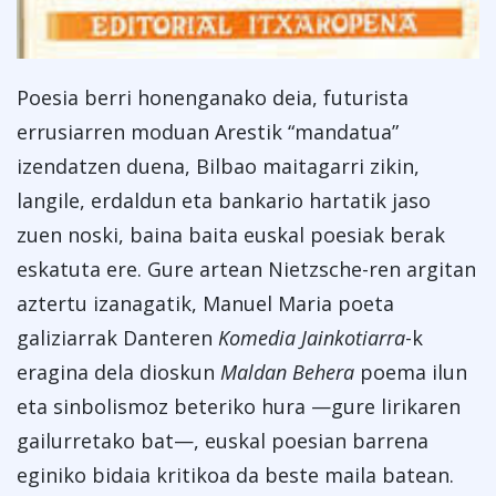
Poesia berri honenganako deia, futurista
errusiarren moduan Arestik “mandatua”
izendatzen duena, Bilbao maitagarri zikin,
langile, erdaldun eta bankario hartatik jaso
zuen noski, baina baita euskal poesiak berak
eskatuta ere. Gure artean Nietzsche-ren argitan
aztertu izanagatik, Manuel Maria poeta
galiziarrak Danteren
Komedia Jainkotiarra
-k
eragina dela dioskun
Maldan Behera
poema ilun
eta sinbolismoz beteriko hura —gure lirikaren
gailurretako bat—, euskal poesian barrena
eginiko bidaia kritikoa da beste maila batean.