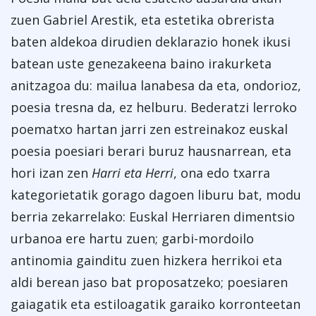
zuen Gabriel Arestik, eta estetika obrerista
baten aldekoa dirudien deklarazio honek ikusi
batean uste genezakeena baino irakurketa
anitzagoa du: mailua lanabesa da eta, ondorioz,
poesia tresna da, ez helburu. Bederatzi lerroko
poematxo hartan jarri zen estreinakoz euskal
poesia poesiari berari buruz hausnarrean, eta
hori izan zen
Harri eta Herri
, ona edo txarra
kategorietatik gorago dagoen liburu bat, modu
berria zekarrelako: Euskal Herriaren dimentsio
urbanoa ere hartu zuen; garbi-mordoilo
antinomia gainditu zuen hizkera herrikoi eta
aldi berean jaso bat proposatzeko; poesiaren
gaiagatik eta estiloagatik garaiko korronteetan