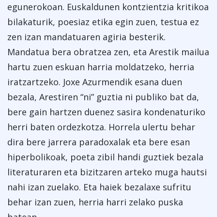
egunerokoan. Euskaldunen kontzientzia kritikoa
bilakaturik, poesiaz etika egin zuen, testua ez
zen izan mandatuaren agiria besterik.
Mandatua bera obratzea zen, eta Arestik mailua
hartu zuen eskuan harria moldatzeko, herria
iratzartzeko. Joxe Azurmendik esana duen
bezala, Arestiren “ni” guztia ni publiko bat da,
bere gain hartzen duenez sasira kondenaturiko
herri baten ordezkotza. Horrela ulertu behar
dira bere jarrera paradoxalak eta bere esan
hiperbolikoak, poeta zibil handi guztiek bezala
literaturaren eta bizitzaren arteko muga hautsi
nahi izan zuelako. Eta haiek bezalaxe sufritu
behar izan zuen, herria harri zelako puska