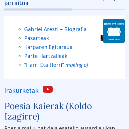
jarraitua
Gabriel Aresti – Biografia
Pasarteak
Karparen Egitaraua
Parte Hartzaileak
“Harri Eta Herri”
making of
Irakurketak
Poesia Kaierak (Koldo
Izagirre)
Poesia mailu bat dela esateko ausardia ukan