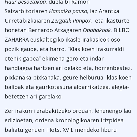
Haur besoetakoa,
duela bi Ramon
Saizarbitoriaren
Hamaika pauso,
iaz Arantxa
Urretabizkaiaren
Zergatik Panpox,
eta ikasturte
honetan Bernardo Atxagaren
Obabakoak
. BILBO
ZAHARRA euskaltegiko ikasle-irakasleok oso
pozik gaude, eta harro, “Klasikoen irakurraldi
etenik gabea” ekimena gero eta indar
handiagoa hartzen ari delako eta, horrenbestez,
pixkanaka-pixkanaka, geure helburua -klasikoen
balioak eta gaurkotasuna aldarrikatzea, alegia-
betetzen ari garelako.
Zer irakurri erabakitzeko orduan, lehenengo lau
edizioetan, ordena kronologikoaren irizpidea
baliatu genuen. Hots, XVII. mendeko liburu