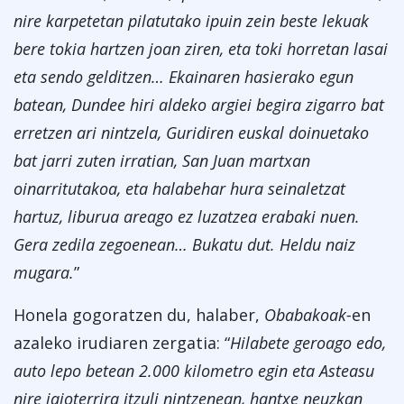
nire karpetetan pilatutako ipuin zein beste lekuak
bere tokia hartzen joan ziren, eta toki horretan lasai
eta sendo gelditzen… Ekainaren hasierako egun
batean, Dundee hiri aldeko argiei begira zigarro bat
erretzen ari nintzela, Guridiren euskal doinuetako
bat jarri zuten irratian, San Juan martxan
oinarritutakoa, eta halabehar hura seinaletzat
hartuz, liburua areago ez luzatzea erabaki nuen.
Gera zedila zegoenean… Bukatu dut. Heldu naiz
mugara.
”
Honela gogoratzen du, halaber,
Obabakoak-
en
azaleko irudiaren zergatia: “
Hilabete geroago edo,
auto lepo betean 2.000 kilometro egin eta Asteasu
nire jaioterrira itzuli nintzenean, hantxe neuzkan