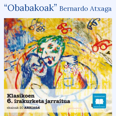
“Obabakoak”
Bernardo Atxaga