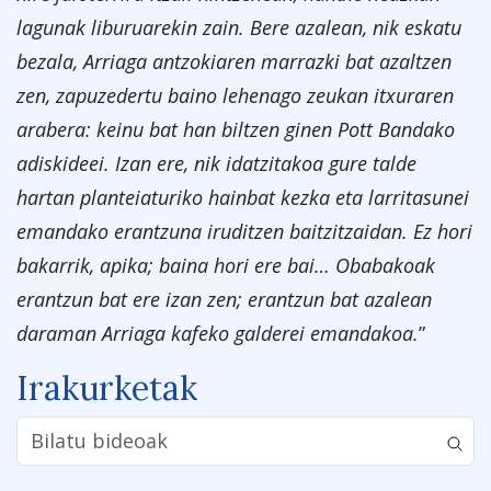
lagunak liburuarekin zain. Bere azalean, nik eskatu
bezala, Arriaga antzokiaren marrazki bat azaltzen
zen, zapuzedertu baino lehenago zeukan itxuraren
arabera: keinu bat han biltzen ginen Pott Bandako
adiskideei. Izan ere, nik idatzitakoa gure talde
hartan planteiaturiko hainbat kezka eta larritasunei
emandako erantzuna iruditzen baitzitzaidan. Ez hori
bakarrik, apika; baina hori ere bai… Obabakoak
erantzun bat ere izan zen; erantzun bat azalean
daraman Arriaga kafeko galderei emandakoa.
”
Irakurketak