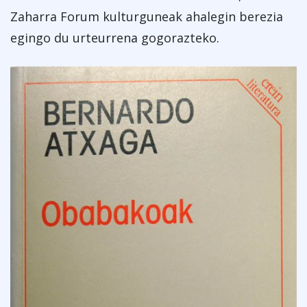
Zaharra Forum kulturguneak ahalegin berezia
egingo du urteurrena gogorazteko.