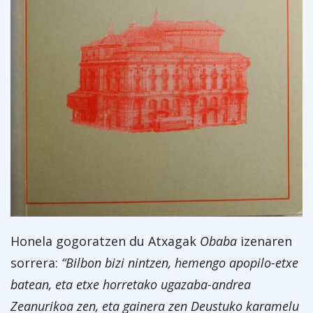
Honela gogoratzen du Atxagak
Obaba
izenaren
sorrera:
“Bilbon bizi nintzen, hemengo apopilo-etxe
batean, eta etxe horretako ugazaba-andrea
Zeanurikoa zen, eta gainera zen Deustuko karamelu