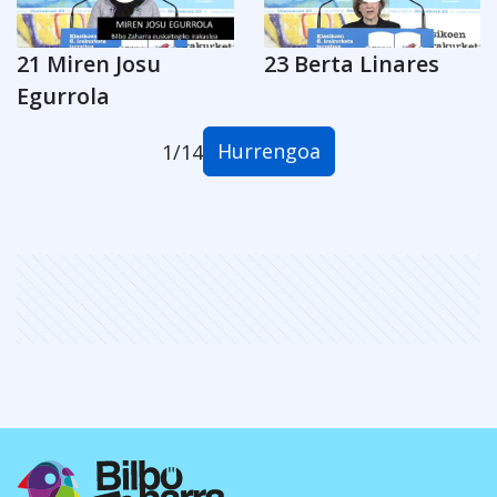
21 Miren Josu
23 Berta Linares
Egurrola
Hurrengoa
1
/
14