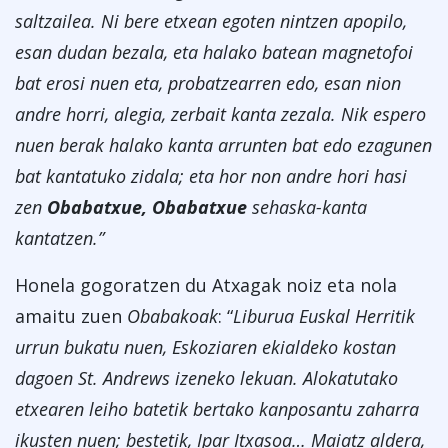
saltzailea. Ni bere etxean egoten nintzen apopilo,
esan dudan bezala, eta halako batean
magnetofoi
bat erosi nuen eta, probatzearren edo, esan nion
andre horri, alegia, zerbait kanta zezala. Nik espero
nuen berak halako kanta arrunten bat edo ezagunen
bat kantatuko zidala; eta hor non andre hori hasi
zen
Obabatxue, Obabatxue
sehaska-kanta
kantatzen.”
Honela gogoratzen du Atxagak noiz eta nola
amaitu zuen
Obabakoak
: “
Liburua Euskal Herritik
urrun bukatu nuen, Eskoziaren ekialdeko kostan
dagoen St. Andrews izeneko lekuan. Alokatutako
etxearen leiho batetik bertako kanposantu zaharra
ikusten nuen; bestetik, Ipar Itxasoa… Maiatz aldera,