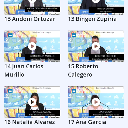
13 Andoni Ortuzar
13 Bingen Zupiria
14 Juan Carlos
15 Roberto
Murillo
Calegero
16 Natalia Alvarez
17 Ana Garcia