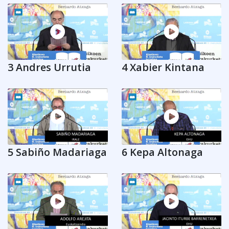
3 Andres Urrutia
4 Xabier Kintana
5 Sabiño Madariaga
6 Kepa Altonaga