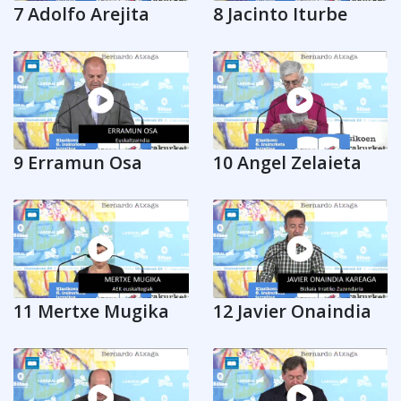
7 Adolfo Arejita
8 Jacinto Iturbe
9 Erramun Osa
10 Angel Zelaieta
11 Mertxe Mugika
12 Javier Onaindia