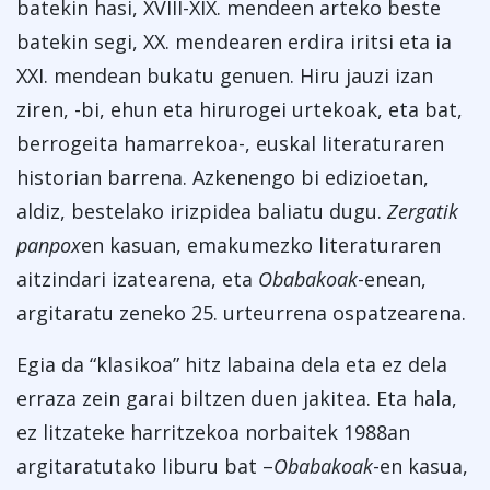
batekin hasi, XVIII-XIX. mendeen arteko beste
batekin segi, XX. mendearen erdira iritsi eta ia
XXI. mendean bukatu genuen. Hiru jauzi izan
ziren, -bi, ehun eta hirurogei urtekoak, eta bat,
berrogeita hamarrekoa-, euskal literaturaren
historian barrena. Azkenengo bi edizioetan,
aldiz, bestelako irizpidea baliatu dugu.
Zergatik
panpox
en kasuan, emakumezko literaturaren
aitzindari izatearena, eta
Obabakoak
-enean,
argitaratu zeneko 25. urteurrena ospatzearena.
Egia da “klasikoa” hitz labaina dela eta ez dela
erraza zein garai biltzen duen jakitea. Eta hala,
ez litzateke harritzekoa norbaitek 1988an
argitaratutako liburu bat –
Obabakoak
-en kasua,