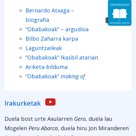
Bernardo Atxaga –
biografia
“Obabakoak” – argudioa
Bilbo Zaharra karpa
Laguntzaileak
“Obabakoak” Ikasbil atarian
Ariketa-bilduma
“Obabakoak”
making of
Irakurketak
Duela bost urte Axularren
Gero
, duela lau
Mogelen
Peru Abarca
, duela hiru Jon Miranderen