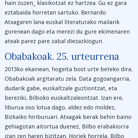
hain zuzen_ klasikotzat ez hartzea. Gu ez gara
eztabaida horretan sartuko. Bernardo
Atxagaren lana euskal literaturako mailarik
gorenean dago eta merezi du gure ekimenaren
ateak parez pare zabal diezazkiogun.
Obabakoak. 25. urteurrena
2013ko ekainean, hogeita bost urte beteko dira,
Obabakoak argitaratu zela. Data gogoangarria,
dudarik gabe, euskaltzale guztiontzat, eta
bereziki, Bilboko euskaltzaleontzat. Izan ere,
liburua oso lotua dago, aldez edo moldez,
Bizkaiko hiriburuari. Atxagak berak behin baino
gehiagotan aitortua duenez, Bilbo erabakiorra
izan zen haren bizitzan. Horiek horrela, Bilbo