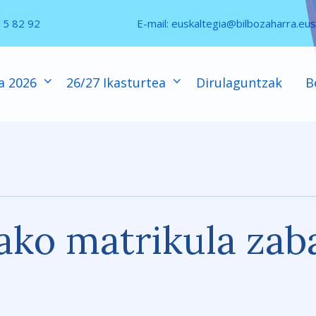
15 82 92
E-mail:
euskaltegia@bilbozaharra.eus
a 2026
26/27 Ikasturtea
Dirulaguntzak
B
ako matrikula zaba