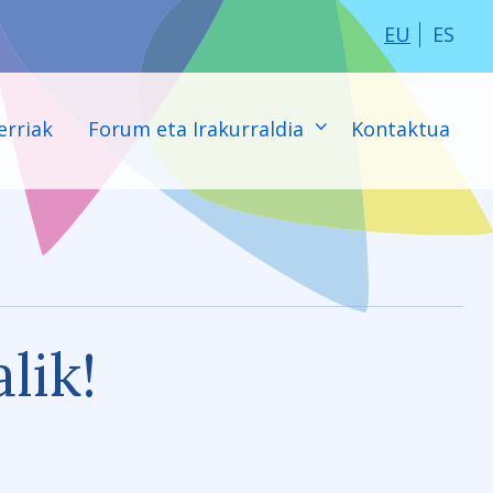
EU
ES
erriak
Forum eta Irakurraldia
Kontaktua
lik!