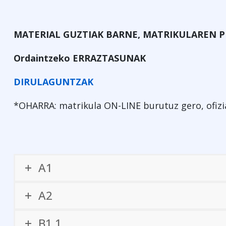
MATERIAL GUZTIAK BARNE, MATRIKULAREN 
Ordaintzeko ERRAZTASUNAK
DIRULAGUNTZAK
*OHARRA: matrikula ON-LINE burutuz gero, ofizia
A1
A2
B1.1