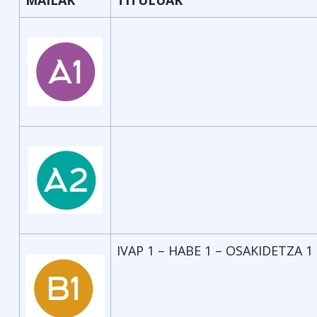
MAILAK
TITULUAK
IVAP 1 – HABE 1 – OSAKIDETZA 1