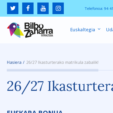
Telefonoa:
94 4
Euskaltegia
Ud
Hasiera
26/27 Ikasturterako matrikula zabalik!
26/27 Ikasturter