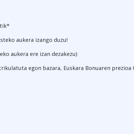
tik*
steko aukera izango duzu!
eko aukera ere izan dezakezu)
rikulatuta egon bazara, Euskara Bonuaren prezioa 