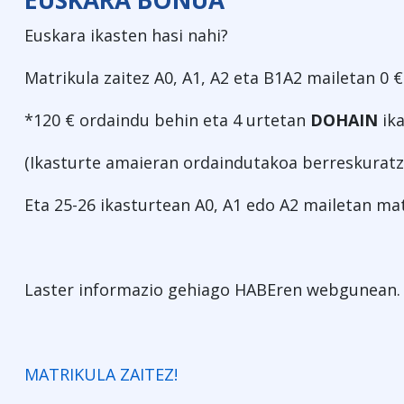
EUSKARA BONUA
Euskara ikasten hasi nahi?
Matrikula zaitez A0, A1, A2 eta B1A2 mailetan 0 €
*120 € ordaindu behin eta 4 urtetan
DOHAIN
ika
(Ikasturte amaieran ordaindutakoa berreskuratz
Eta 25-26 ikasturtean
A0, A1 edo A2 mailetan
mat
Laster informazio gehiago HABEren webgunean.
MATRIKULA ZAITEZ!