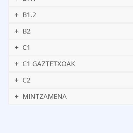
B1.2
B2
C1
C1 GAZTETXOAK
C2
MINTZAMENA