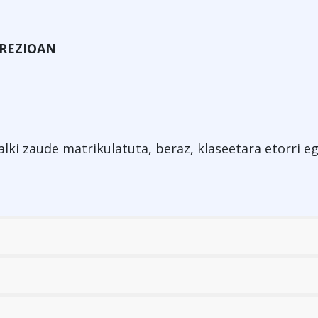
PREZIOAN
lki zaude matrikulatuta, beraz, klaseetara etorri e