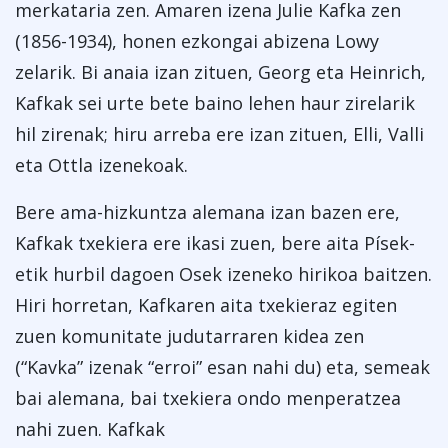
merkataria zen. Amaren izena Julie Kafka zen
(1856-1934), honen ezkongai abizena Lowy
zelarik. Bi anaia izan zituen, Georg eta Heinrich,
Kafkak sei urte bete baino lehen haur zirelarik
hil zirenak; hiru arreba ere izan zituen, Elli, Valli
eta Ottla izenekoak.
Bere ama-hizkuntza alemana izan bazen ere,
Kafkak txekiera ere ikasi zuen, bere aita Písek-
etik hurbil dagoen Osek izeneko hirikoa baitzen.
Hiri horretan, Kafkaren aita txekieraz egiten
zuen komunitate judutarraren kidea zen
(“Kavka” izenak “erroi” esan nahi du) eta, semeak
bai alemana, bai txekiera ondo menperatzea
nahi zuen. Kafkak