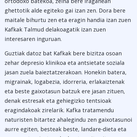
ortodoxo batekoa, zeina bere iraganean
ghettotik alde egiteko gai izan zen. Dora bere
maitale bihurtu zen eta eragin handia izan zuen
Kafkak Talmud delakoagatik izan zuen
interesaren inguruan.
Guztiak datoz bat Kafkak bere bizitza osoan
zehar depresio klinikoa eta antsietate soziala
jasan zuela baieztatzerakoan. Honekin batera,
migrainak, logabezia, idorreria, erlakaiztenak
eta beste gaixotasun batzuk ere jasan zituen,
denak estresak eta gehiegizko tentsioak
eragindakoak zirelarik. Kafka tratamendu
naturisten bitartez ahalegindu zen gaixotasunoi
aurre egiten, besteak beste, landare-dieta eta