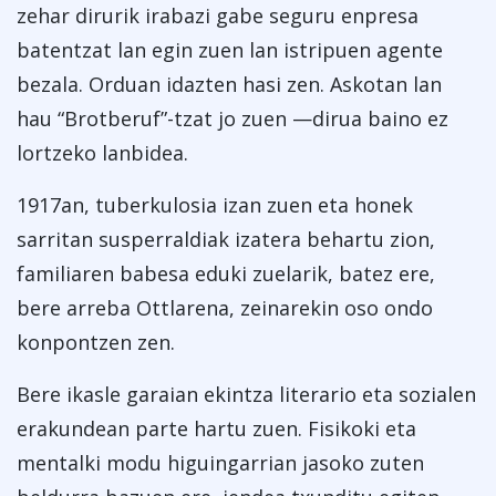
zehar dirurik irabazi gabe seguru enpresa
batentzat lan egin zuen lan istripuen agente
bezala. Orduan idazten hasi zen. Askotan lan
hau “Brotberuf”-tzat jo zuen —dirua baino ez
lortzeko lanbidea.
1917an, tuberkulosia izan zuen eta honek
sarritan susperraldiak izatera behartu zion,
familiaren babesa eduki zuelarik, batez ere,
bere arreba Ottlarena, zeinarekin oso ondo
konpontzen zen.
Bere ikasle garaian ekintza literario eta sozialen
erakundean parte hartu zuen. Fisikoki eta
mentalki modu higuingarrian jasoko zuten