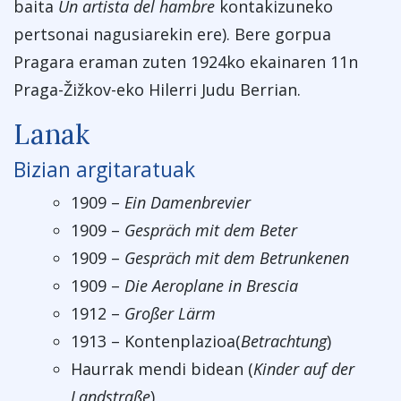
baita
Un artista del hambre
kontakizuneko
pertsonai nagusiarekin ere). Bere gorpua
Pragara eraman zuten 1924ko ekainaren 11n
Praga-Žižkov-eko Hilerri Judu Berrian.
Lanak
Bizian argitaratuak
1909 –
Ein Damenbrevier
1909 –
Gespräch mit dem Beter
1909 –
Gespräch mit dem Betrunkenen
1909 –
Die Aeroplane in Brescia
1912 –
Großer Lärm
1913 – Kontenplazioa(
Betrachtung
)
Haurrak mendi bidean (
Kinder auf der
Landstraße
)