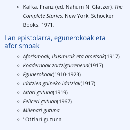
Kafka, Franz (ed. Nahum N. Glatzer).
The
Complete Stories
. New York: Schocken
Books, 1971.
Lan epistolarra, egunerokoak eta
aforismoak
Aforismoak, ikusmirak eta ametsak
(1917)
Koadernoak zortzigarrenean
(1917)
Egunerokoak
(1910-1923)
Idatzien gaineko idatziak
(1917)
Aitari gutuna
(1919)
Feliceri gutuan
(1967)
Milenari gutuna
‘ Ottlari gutuna