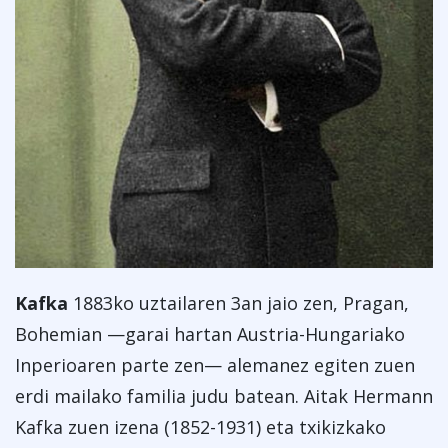
Kafka
1883ko uztailaren 3an jaio zen, Pragan,
Bohemian —garai hartan Austria-Hungariako
Inperioaren parte zen— alemanez egiten zuen
erdi mailako familia judu batean. Aitak Hermann
Kafka zuen izena (1852-1931) eta txikizkako