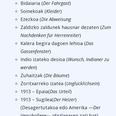
Bidaiaria (
Der Fahrgast
)
Soinekoak (
Kleider
)
Ezezkoa (
Die Abweisung
Zaldizko zaldunek hausnar dezaten (
Zum
Nachdenken für Herrenreiter
)
Kalera begira dagoen lehioa (
Das
Gassenfenster
)
Indio izateko desioa (
Wunsch, Indianer zu
werden
)
Zuhaitzak (
Die Bäume
)
Zoritxarreko izatea (
Unglücklichsein
)
1913 – Epaia(
Das Urteil
)
1913 – Sugilea(
Der Heizer
)
(Desagertutakoa edo Amerika —
Der
Verschollene
— idazlanaren zati bat)