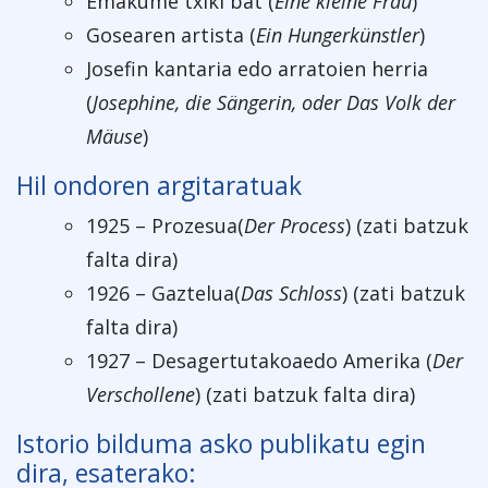
Emakume txiki bat (
Eine kleine Frau
)
Gosearen artista (
Ein Hungerkünstler
)
Josefin kantaria edo arratoien herria
(
Josephine, die Sängerin, oder Das Volk der
Mäuse
)
Hil ondoren argitaratuak
1925 – Prozesua(
Der Process
) (zati batzuk
falta dira)
1926 – Gaztelua(
Das Schloss
) (zati batzuk
falta dira)
1927 – Desagertutakoaedo Amerika (
Der
Verschollene
) (zati batzuk falta dira)
Istorio bilduma asko publikatu egin
dira, esaterako: