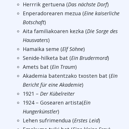
Herrrik gertuena (
Das nächste Dorf
)
Enperadorearen mezua (
Eine kaiserliche
Botschaft
)
Aita familiakoaren kezka (
Die Sorge des
Hausvaters
)
Hamaika seme (
Elf Söhne
)
Senide-hilketa bat (
Ein Brudermord
)
Amets bat (
Ein Traum
)
Akademia batentzako txosten bat (
Ein
Bericht für eine Akademie
)
1921 –
Der Kübelreiter
1924 – Gosearen artista(
Ein
Hungerkünstler
)
Lehen sufrimendua (
Erstes Leid
)