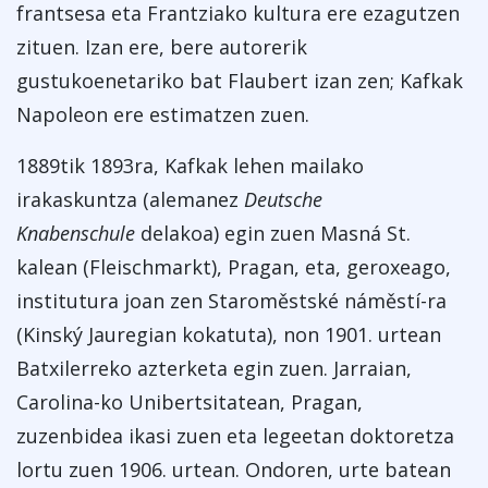
frantsesa eta Frantziako kultura ere ezagutzen
zituen. Izan ere, bere autorerik
gustukoenetariko bat Flaubert izan zen; Kafkak
Napoleon ere estimatzen zuen.
1889tik 1893ra, Kafkak lehen mailako
irakaskuntza (alemanez
Deutsche
Knabenschule
delakoa) egin zuen Masná St.
kalean (Fleischmarkt), Pragan, eta, geroxeago,
institutura joan zen Staroměstské náměstí-ra
(Kinský Jauregian kokatuta), non 1901. urtean
Batxilerreko azterketa egin zuen. Jarraian,
Carolina-ko Unibertsitatean, Pragan,
zuzenbidea ikasi zuen eta legeetan doktoretza
lortu zuen 1906. urtean. Ondoren, urte batean