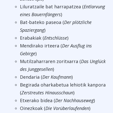
Liluratzaile bat harrapatzea (
Entlarvung
eines Bauernfängers
)
Bat-bateko paseoa (
Der plötzliche
Spaziergang
)
Erabakiak (
Entschlüsse
)
Mendirako irteera (
Der Ausflug ins
Gebirge
)
Mutilzaharraren zoritxarra (
Das Unglück
des Junggesellen
)
Dendaria (
Der Kaufmann
)
Begirada oharkabetua lehiotik kanpora
(
Zerstreutes Hinausschaun
)
Etxerako bidea (
Der Nachhauseweg
)
Oinezkoak (
Die Vorüberlaufenden
)