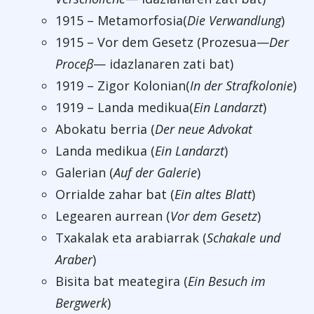
1915 – Metamorfosia(
Die Verwandlung
)
1915 – Vor dem Gesetz (Prozesua—
Der
Proceβ
— idazlanaren zati bat)
1919 – Zigor Kolonian(
In der Strafkolonie
)
1919 – Landa medikua(
Ein Landarzt
)
Abokatu berria (
Der neue Advokat
Landa medikua (
Ein Landarzt
)
Galerian (
Auf der Galerie
)
Orrialde zahar bat (
Ein altes Blatt
)
Legearen aurrean (
Vor dem Gesetz
)
Txakalak eta arabiarrak (
Schakale und
Araber
)
Bisita bat meategira (
Ein Besuch im
Bergwerk
)