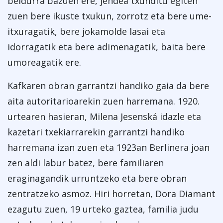
beldurra bazuen ere, jendea txunditu egiten
zuen bere ikuste txukun, zorrotz eta bere ume-
itxuragatik, bere jokamolde lasai eta
idorragatik eta bere adimenagatik, baita bere
umoreagatik ere.
Kafkaren obran garrantzi handiko gaia da bere
aita autoritarioarekin zuen harremana. 1920.
urtearen hasieran, Milena Jesenská idazle eta
kazetari txekiarrarekin garrantzi handiko
harremana izan zuen eta 1923an Berlinera joan
zen aldi labur batez, bere familiaren
eraginagandik urruntzeko eta bere obran
zentratzeko asmoz. Hiri horretan, Dora Diamant
ezagutu zuen, 19 urteko gaztea, familia judu