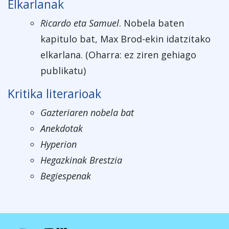
Elkarlanak
Ricardo eta Samuel
. Nobela baten
kapitulo bat, Max Brod-ekin idatzitako
elkarlana. (Oharra: ez ziren gehiago
publikatu)
Kritika literarioak
Gazteriaren nobela bat
Anekdotak
Hyperion
Hegazkinak Brestzia
Begiespenak