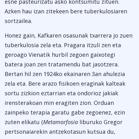
esne pasteurizatu asko kontsumitu zituen.
Azken hau izan zitekeen bere tuberkulosiaren
sortzailea.
Honez gain, Kafkaren osasunak txarrera jo zuen
tuberkulosia zela eta. Pragara itzuli zen eta
geroago Vienatik hurbil zegoen gaixotegi
batera joan zen tratamendu bat jasotzera.
Bertan hil zen 1924ko ekainaren 3an ahulezia
zela eta. Bere arazo fisikoen eraginak kalteak
sortu zizkion eztarrian eta ondorioz jakiak
irensterakoan min eragiten zion. Orduan
zainpeko terapia garatu gabe zegoenez, ezin
zuten elikatu (
Metamorfosia
liburuko Gregor
pertsonaiarekin antzekotasun kutsua du,