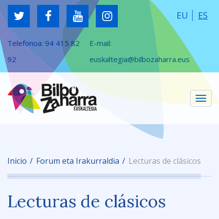
EU
ES
Telefonoa:
94 415 82
E-mail:
92
euskaltegia@bilbozaharra.eus
Cam
Inicio
Forum eta Irakurraldia
Lecturas de clásicos
nav
Lecturas de clásicos