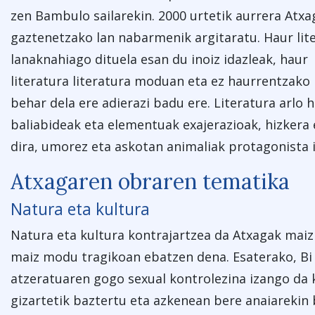
zen Bambulo sailarekin. 2000 urtetik aurrera Atxa
gaztenetzako lan nabarmenik argitaratu. Haur lit
lanaknahiago dituela esan du inoiz idazleak, haur
literatura literatura moduan eta ez haurrentzak
behar dela ere adierazi badu ere. Literatura arlo 
baliabideak eta elementuak exajerazioak, hizkera e
dira, umorez eta askotan animaliak protagonista i
Atxagaren obraren tematika
Natura eta kultura
Natura eta kultura kontrajartzea da Atxagak maiz
maiz modu tragikoan ebatzen dena. Esaterako, Bi 
atzeratuaren gogo sexual kontrolezina izango da 
gizartetik baztertu eta azkenean bere anaiarekin 