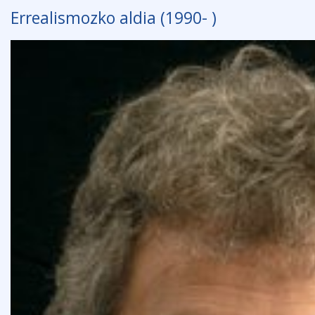
Errealismozko aldia (1990- )