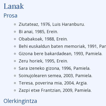
Lanak
Prosa
Ziutateaz, 1976, Luis Haranburu.
Bi anai, 1985, Erein.
Obabakoak, 1988, Erein.
Behi euskaldun baten memoriak, 1991, Pam
Gizona bere bakardadean, 1993, Pamiela.
Zeru horiek, 1995, Erein.
Sara izeneko gizona, 1996, Pamiela.
Soinujolearen semea, 2003, Pamiela.
Teresa, poverina mia, 2004, Argia.
Zazpi etxe Frantzian, 2009, Pamiela.
Olerkingintza