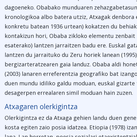
dagoeneko. Obabako munduaren zehazgabetasun 
kronologikoa albo batera utziz, Atxagak denbora e
konkretu batean 1936 urtean) kokatzen du behiak
kontakizun hori, Obaba zikloko elementu zenbait 
esaterako) lantzen jarraitzen badu ere. Euskal g
lantzen du jarraituko du Zeru horiek lanean (1995
bergizarteratzearen gaia landuz. Obaba aldi hon
(2003) lanaren erreferentzia geografiko bat izango
duen mundu idiliko galdu moduan, euskal gizarte 
desagerpen errealaren simil moduan hain zuzen.
Atxagaren olerkigintza
Olerkigintza ez da Atxaga gehien landu duen gene
kosta egiten zaio posia idatzea. Etiopia (1978) iz
lana. Lan horretan, poesia sozialari etaexistentzia