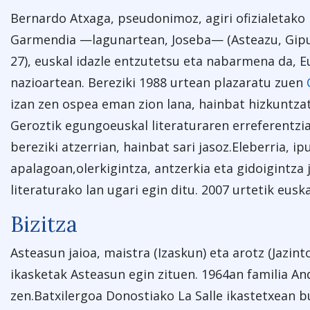
Bernardo Atxaga, pseudonimoz, agiri ofizialetako i
Garmendia —lagunartean, Joseba— (Asteazu, Gipu
27), euskal idazle entzutetsu eta nabarmena da, E
nazioartean. Bereziki 1988 urtean plazaratu zuen
izan zen ospea eman zion lana, hainbat hizkuntzata
Geroztik egungoeuskal literaturaren erreferentzia
bereziki atzerrian, hainbat sari jasoz.Eleberria, ip
apalagoan,olerkigintza, antzerkia eta gidoigintza 
literaturako lan ugari egin ditu. 2007 urtetik eusk
Bizitza
Asteasun jaioa, maistra (Izaskun) eta arotz (Jazin
ikasketak Asteasun egin zituen. 1964an familia An
zen.Batxilergoa Donostiako La Salle ikastetxean bu