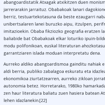
abangoardistatik Atxagak atxikitzen duen monis
jarrerarakin jarraituz. Obabakoak lanari dagokion
berriz, testuartekotasuna da beste ezaugarri nab
unibertsalaren lanei buruzko aipu, itzulpen, perif
imitazioekin. Obaba fikziozko geografia eratzen 
baliabide bat Obabakoak elkar loturiko ipuin-bi
modu polifonikoan, euskal literaturan ahozkotas
garrantziaren islada moduan interpretatu dena.
Aurreko aldiko abangoardismoa gainditu nahiak e
aldi berria, publiko zabalagoa eskuratu eta idaz
ekonomikoa ziurtatzearren, aurreko zikloan jorra
autonomia betez. Horretarako, 1980ko hamarkadar
zen haur literatura baliatu zuen hasiera batean A
lehen idazlanekin.[22]