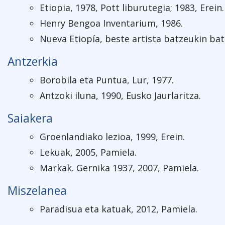
Etiopia, 1978, Pott liburutegia; 1983, Erein.
Henry Bengoa Inventarium, 1986.
Nueva Etiopía, beste artista batzeukin bat
Antzerkia
Borobila eta Puntua, Lur, 1977.
Antzoki iluna, 1990, Eusko Jaurlaritza.
Saiakera
Groenlandiako lezioa, 1999, Erein.
Lekuak, 2005, Pamiela.
Markak. Gernika 1937, 2007, Pamiela.
Miszelanea
Paradisua eta katuak, 2012, Pamiela.