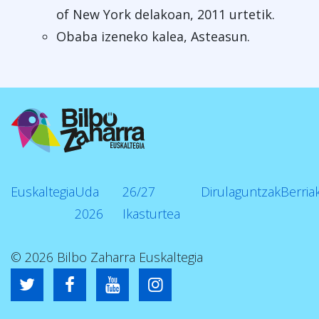
of New York delakoan, 2011 urtetik.
Obaba izeneko kalea, Asteasun.
Euskaltegia
Uda
26/27
Dirulaguntzak
Berria
2026
Ikasturtea
© 2026 Bilbo Zaharra Euskaltegia