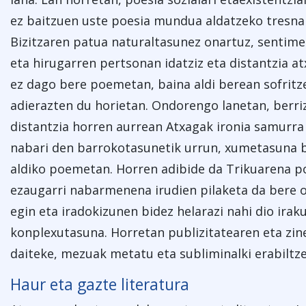
ez baitzuen uste poesia mundua aldatzeko tresna 
Bizitzaren patua naturaltasunez onartuz, sentime
eta hirugarren pertsonan idatziz eta distantzia at
ez dago bere poemetan, baina aldi berean sofritz
adierazten du horietan. Ondorengo lanetan, berri
distantzia horren aurrean Atxagak ironia samurra 
nabari den barrokotasunetik urrun, xumetasuna b
aldiko poemetan. Horren adibide da Trikuarena p
ezaugarri nabarmenena irudien pilaketa da bere o
egin eta iradokizunen bidez helarazi nahi dio iraku
konplexutasuna. Horretan publizitatearen eta zi
daiteke, mezuak metatu eta subliminalki erabiltze
Haur eta gazte literatura