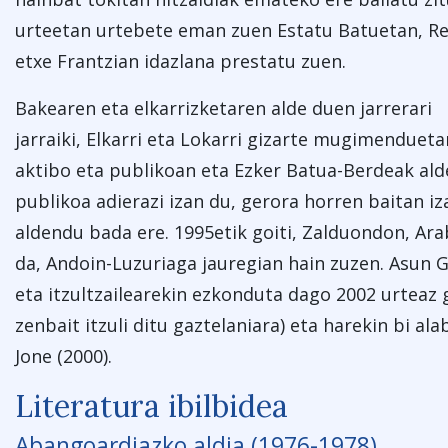
urteetan urtebete eman zuen Estatu Batuetan, Re
etxe Frantzian idazlana prestatu zuen.
Bakearen eta elkarrizketaren alde duen jarrerari
jarraiki, Elkarri eta Lokarri gizarte mugimendue
aktibo eta publikoan eta Ezker Batua-Berdeak ald
publikoa adierazi izan du, gerora horren baitan iz
aldendu bada ere. 1995etik goiti, Zalduondon, Ara
da, Andoin-Luzuriaga jauregian hain zuzen. Asun G
eta itzultzailearekin ezkonduta dago 2002 urteaz 
zenbait itzuli ditu gaztelaniara) eta harekin bi ala
Jone (2000).
Literatura ibilbidea
Abangoardiazko aldia (1976-1978)