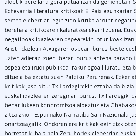
aldetik bere lana goraipatua izan da gehienetan. 
Echevarría literatura kritikoak El País egunkarian
semea eleberriari egin zion kritika arrunt negati
berehala kritikoaren kaleratzea ekarri zuena. Euska
negatiboak idazlearen ospearekin loturikoak izan 
Aristi idazleak Atxagaren ospeari buruz beste euska
uzten adierazi zuen, berari buruz antena parabolik
ospea eta irudi publikoa irakurlegoa liluratu eta 
dituela baieztatu zuen Patziku Perurenak. Ezker a
kritikak jaso ditu: Txillardegirekin eztabaida bizi
euskal idazlearen zereginari buruz, Txillardegik id
behar lukeen konpromisoa aldeztuz eta Obabakoak
zitzaizkion Espainiako Narratiba Sari Nazionala ja
onartzeagatik. Ondoren ere kritikak egin zizkioten
horretatik, hala nola Zeru horiek eleberrian eusk