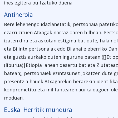
ihes egitera bultzatuko duena.
Antiheroia
Bere lehenengo idazlanetatik, pertsonaia patetik
ezarri zituen Atxagak narrazioaren bilbean. Perts
izaten dira eta askotan estigma bat dute, hala no
eta Bilintx pertsonaiak edo Bi anai eleberriko Dan
eta guztiz aurkako duten ingurune batean ([[Etiop
(liburua)|Etiopia lanean desertu bat eta Ziutateaz
batean), pertsonaiek ezintasunez jokatzen dute g
presentzia hauek Atxagarekin berarekin identifikat
konprometitu eta militantearen aurka dagoen oler
moduan.
Euskal Herritik mundura