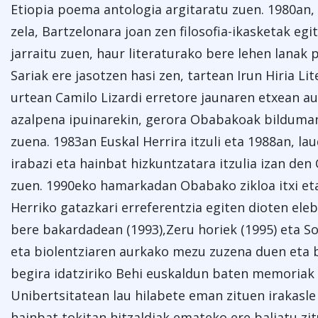
Etiopia poema antologia argitaratu zuen. 1980an,
zela, Bartzelonara joan zen filosofia-ikasketak egi
jarraitu zuen, haur literaturako bere lehen lanak 
Sariak ere jasotzen hasi zen, tartean Irun Hiria Li
urtean Camilo Lizardi erretore jaunaren etxean a
azalpena ipuinarekin, gerora Obabakoak bilduma
zuena. 1983an Euskal Herrira itzuli eta 1988an, lau
irabazi eta hainbat hizkuntzatara itzulia izan de
zuen. 1990eko hamarkadan Obabako zikloa itxi et
Herriko gatazkari erreferentzia egiten dioten eleb
bere bakardadean (1993),Zeru horiek (1995) eta S
eta biolentziaren aurkako mezu zuzena duen eta be
begira idatziriko Behi euskaldun baten memoriak 
Unibertsitatean lau hilabete eman zituen irakasl
hainbat tokitan hitzaldiak emateko ere baliatu zi