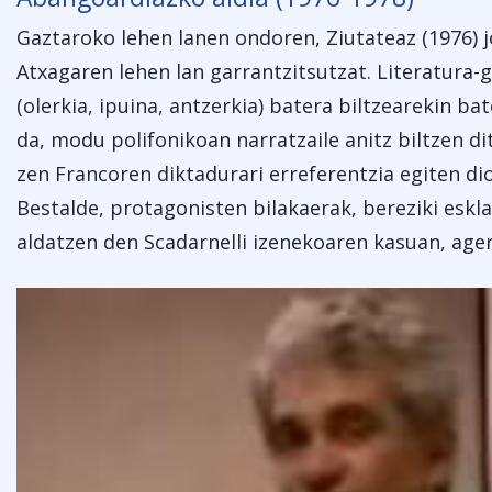
Gaztaroko lehen lanen ondoren, Ziutateaz (1976) 
Atxagaren lehen lan garrantzitsutzat. Literatura-
(olerkia, ipuina, antzerkia) batera biltzearekin bat
da, modu polifonikoan narratzaile anitz biltzen d
zen Francoren diktadurari erreferentzia egiten diol
Bestalde, protagonisten bilakaerak, bereziki eskla
aldatzen den Scadarnelli izenekoaren kasuan, age