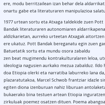
ere, modu berritzailean izan behar dela aldarrika
onartu gabe eta literaturaren manipulazioa salatu
1977 urtean sortu eta Atxaga taldekide zuen Pott
Bandak literaturaren autonomiaren aldarrikapena
aldizkarietan, aurreko urteetan Atxagak aitortze
ere ukatuz. Pott Bandak bereganatu egin zuen gar
Batuetatik sortu eta mundu osora zabaldu
zen beat mugimendu kontrakulturalaren leloa, u
ideologia nagusien aurkako mezua zabalduz. Ildo 
doa Etiopia olerki eta narratiba laburreko lana da
plazaratutakoa, Marcel Schwob frantziar idazle sin
egiten diona izenburuan nahiz liburuan antolaket
bukaerako bina testuen artean Etiopia inguratze
zirkuluak poemez osatzen dituen. Poema abangoar