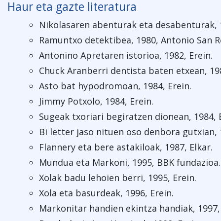
Haur eta gazte literatura
Nikolasaren abenturak eta desabenturak, 
Ramuntxo detektibea, 1980, Antonio San 
Antonino Apretaren istorioa, 1982, Erein.
Chuck Aranberri dentista baten etxean, 198
Asto bat hypodromoan, 1984, Erein.
Jimmy Potxolo, 1984, Erein.
Sugeak txoriari begiratzen dionean, 1984, 
Bi letter jaso nituen oso denbora gutxian, 
Flannery eta bere astakiloak, 1987, Elkar.
Mundua eta Markoni, 1995, BBK fundazioa.
Xolak badu lehoien berri, 1995, Erein.
Xola eta basurdeak, 1996, Erein.
Markonitar handien ekintza handiak, 1997,