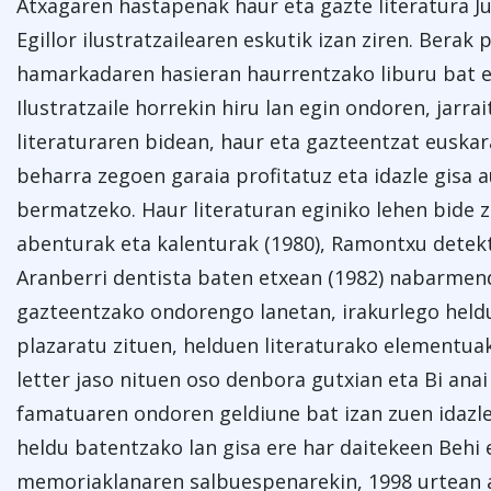
Atxagaren hastapenak haur eta gazte literatura J
Egillor ilustratzailearen eskutik izan ziren. Bera
hamarkadaren hasieran haurrentzako liburu bat e
Ilustratzaile horrekin hiru lan egin ondoren, jarra
literaturaren bidean, haur eta gazteentzat euska
beharra zegoen garaia profitatuz eta idazle gis
bermatzeko. Haur literaturan eginiko lehen bide z
abenturak eta kalenturak (1980), Ramontxu detekt
Aranberri dentista baten etxean (1982) nabarmend
gazteentzako ondorengo lanetan, irakurlego held
plazaratu zituen, helduen literaturako elementuak
letter jaso nituen oso denbora gutxian eta Bi ana
famatuaren ondoren geldiune bat izan zuen idazle
heldu batentzako lan gisa ere har daitekeen Behi
memoriaklanaren salbuespenarekin, 1998 urtean a