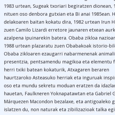
1983 urtean, Sugeak txoriari begiratzen dionean, 1
nituen oso denbora gutxian eta Bi anai 1985ean. H
delakoaren baitan kokatu dira, 1982 urtean Irun Hi
zuen Camilo Lizardi erretore jaunaren etxean aur
azalpena ipuinarekin batera. Obaba zikloa nazio
1988 urtean plazaratu zuen Obabakoak istorio-bi
Obaba zikloaren ezaugarri nabarmenenak animal
presentzia, pentsamendu magikoa eta elementu fa
herri txiki batean kokaturik, Atxagaren beraren
haurtzaroko Asteasuko herriak eta inguruak insp
oso eta mundu sekretu moduan eratzen da idazla
hauetan, Faulkneren Yoknapatawtan eta Gabriel G
Márquezen Macondon bezalaxe, eta antigoaleko ge
islatzen du, non naturak eta zibilizazioak talka eg