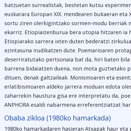
batzuetan surrealistak, bestetan kutsu esperime
euskarara Europan XIX. mendearen bukaeran eta 
sortu ziren olerkigintzako sormen-modu berriak
ekarriz. Etiopiaizenburua bera utopia hitzaren i
Etiopiarako sarrera ixten duten bederatzi zirkulu
ezintasuna irudikatzen dute. Poemarioaren prota
deserriratutako pertsonaia bat da, hiri baten bila
barrena bidaiatzen duena, non mota guztietako p
dituen, denak galtzaileak. Monismoaren eta esent
erlatibismoaren aldeko jarrera moduan edota ole
zaharrekin haustura gisa ere interpretatu da, po
ANPHORA esaldi nabarmena erreferentziatzat hart
Obaba zikloa (1980ko hamarkada)
1980ko hamarkadaren hasieran Atxagak haur eta ga