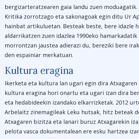
bergizarteratzearen gaia landu zuen moduagatik.
Kritika zorrotzago eta sakonagoak egin ditu Ur Ap
hainbat artikuluetan. Besteak beste, bere idazle
aldarrikatzen zuen idazlea 1990eko hamarkadatik
morrontzan jaustea adierazi du, bereziki bere ira
den espainiar merkatuan.
Kultura eragina
Ikerketa eta kultura lan ugari egin dira Atxagaren
kultura eragina hori onartu eta ugari izan dira b
eta hedabideekin izandako elkarrizketak. 2012 urt
Arbelaitz zinemagileak Leku hutsak, hitz beteak 
Atxagaren bizitza eta lanari buruz Atxagarekin iza
pelota vasca dokumentalean ere esku hartzea izan