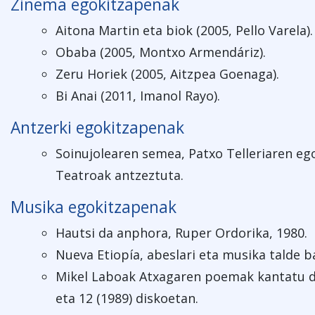
Zinema egokitzapenak
Aitona Martin eta biok (2005, Pello Varela).
Obaba (2005, Montxo Armendáriz).
Zeru Horiek (2005, Aitzpea Goenaga).
Bi Anai (2011, Imanol Rayo).
Antzerki egokitzapenak
Soinujolearen semea, Patxo Telleriaren eg
Teatroak antzeztuta.
Musika egokitzapenak
Hautsi da anphora, Ruper Ordorika, 1980.
Nueva Etiopía, abeslari eta musika talde b
Mikel Laboak Atxagaren poemak kantatu di
eta 12 (1989) diskoetan.