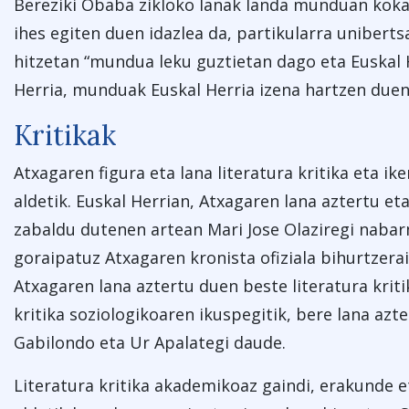
Bereziki Obaba zikloko lanak landa munduan koka
ihes egiten duen idazlea da, partikularra unibertsa
hitzetan “mundua leku guztietan dago eta Euskal He
Herria, munduak Euskal Herria izena hartzen duen 
Kritikak
Atxagaren figura eta lana literatura kritika eta ik
aldetik. Euskal Herrian, Atxagaren lana aztertu e
zabaldu dutenen artean Mari Jose Olaziregi nabar
goraipatuz Atxagaren kronista ofiziala bihurtzerai
Atxagaren lana aztertu duen beste literatura kriti
kritika soziologikoaren ikuspegitik, bere lana az
Gabilondo eta Ur Apalategi daude.
Literatura kritika akademikoaz gaindi, erakunde e