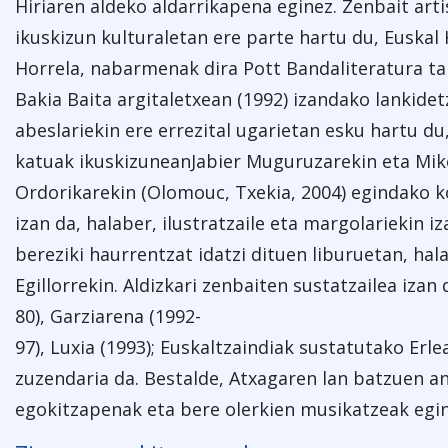
Hiriaren aldeko aldarrikapena eginez. Zenbait art
ikuskizun kulturaletan ere parte hartu du, Euskal 
Horrela, nabarmenak dira Pott Bandaliteratura ta
Bakia Baita argitaletxean (1992) izandako lankidet
abeslariekin ere errezital ugarietan esku hartu du
katuak ikuskizuneanJabier Muguruzarekin eta Mik
Ordorikarekin (Olomouc, Txekia, 2004) egindako
izan da, halaber, ilustratzaile eta margolariekin 
bereziki haurrentzat idatzi dituen liburuetan, hala
Egillorrekin. Aldizkari zenbaiten sustatzailea izan 
80), Garziarena (1992-
97), Luxia (1993); Euskaltzaindiak sustatutako Erlea
zuzendaria da. Bestalde, Atxagaren lan batzuen an
egokitzapenak eta bere olerkien musikatzeak egin