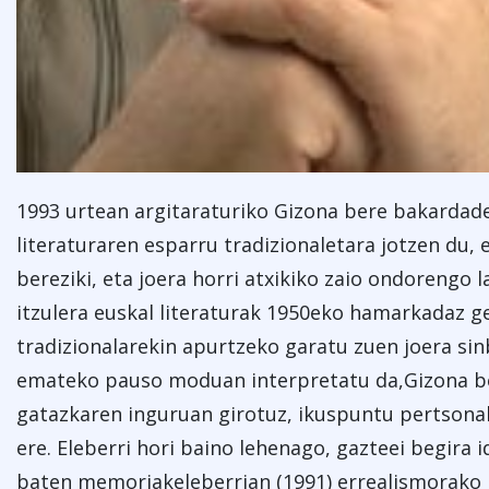
1993 urtean argitaraturiko Gizona bere bakardad
literaturaren esparru tradizionaletara jotzen du,
bereziki, eta joera horri atxikiko zaio ondorengo 
itzulera euskal literaturak 1950eko hamarkadaz ge
tradizionalarekin apurtzeko garatu zuen joera sinb
emateko pauso moduan interpretatu da,Gizona b
gatazkaren inguruan girotuz, ikuspuntu pertsonal
ere. Eleberri hori baino lehenago, gazteei begira 
baten memoriakeleberrian (1991) errealismorako