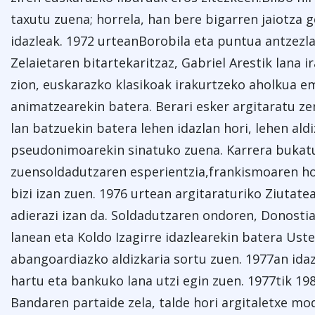
taxutu zuena; horrela, han bere bigarren jaiotza g
idazleak. 1972 urteanBorobila eta puntua antzezlan
Zelaietaren bitartekaritzaz, Gabriel Arestik lana ir
zion, euskarazko klasikoak irakurtzeko aholkua em
animatzearekin batera. Berari esker argitaratu ze
lan batzuekin batera lehen idazlan hori, lehen al
pseudonimoarekin sinatuko zuena. Karrera bukatu
zuensoldadutzaren esperientzia,frankismoaren 
bizi izan zuen. 1976 urtean argitaraturiko Ziutatea
adierazi izan da. Soldadutzaren ondoren, Donosti
lanean eta Koldo Izagirre idazlearekin batera Uste
abangoardiazko aldizkaria sortu zuen. 1977an idaz
hartu eta bankuko lana utzi egin zuen. 1977tik 19
Bandaren partaide zela, talde hori argitaletxe mo