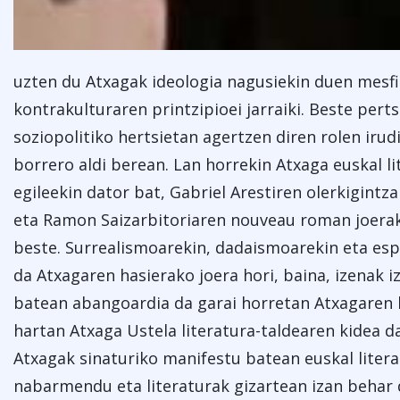
uzten du Atxagak ideologia nagusiekin duen mesfi
kontrakulturaren printzipioei jarraiki. Beste pert
soziopolitiko hertsietan agertzen diren rolen irud
borrero aldi berean. Lan horrekin Atxaga euskal li
egileekin dator bat, Gabriel Arestiren olerkigintza
eta Ramon Saizarbitoriaren nouveau roman joerak
beste. Surrealismoarekin, dadaismoarekin eta esp
da Atxagaren hasierako joera hori, baina, izenak iz
batean abangoardia da garai horretan Atxagaren b
hartan Atxaga Ustela literatura-taldearen kidea da
Atxagak sinaturiko manifestu batean euskal liter
nabarmendu eta literaturak gizartean izan behar 