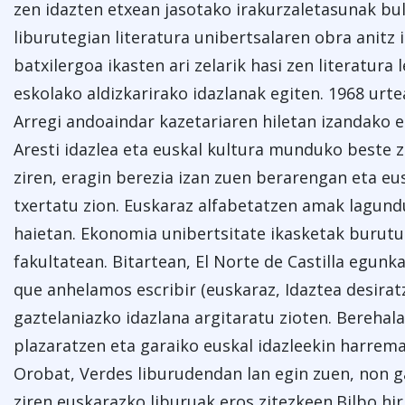
zen idazten etxean jasotako irakurzaletasunak bu
liburutegian literatura unibertsalaren obra anitz i
batxilergoa ikasten ari zelarik hasi zen literatura
eskolako aldizkarirako idazlanak egiten. 1968 urt
Arregi andoaindar kazetariaren hiletan izandako e
Aresti idazlea eta euskal kultura munduko beste z
ziren, eragin berezia izan zuen berarengan eta e
txertatu zion. Euskaraz alfabetatzen amak lagund
haietan. Ekonomia unibertsitate ikasketak burutu
fakultatean. Bitartean, El Norte de Castilla egunka
que anhelamos escribir (euskaraz, Idaztea desira
gaztelaniazko idazlana argitaratu zioten. Berehal
plazaratzen eta garaiko euskal idazleekin harrema
Orobat, Verdes liburudendan lan egin zuen, non ga
ziren euskarazko liburuak eros zitezkeen.Bilbo hi