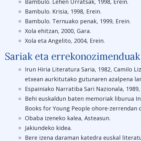
Bambulo. Lehen Urratsak, 1998, Erein.
Bambulo. Krisia, 1998, Erein.
Bambulo. Ternuako penak, 1999, Erein.
Xola ehitzan, 2000, Gara.
Xola eta Angelito, 2004, Erein.
Sariak eta errekonozimenduak
Irun Hiria Literatura Saria, 1982, Camilo L
etxean aurkitutako gutunaren azalpena lan
Espainiako Narratiba Sari Nazionala, 1989
Behi euskaldun baten memoriak liburua In
Books for Young People ohore-zerrendan d
Obaba izeneko kalea, Asteasun.
Jakiundeko kidea.
Bere izena daraman katedra euskal literatu