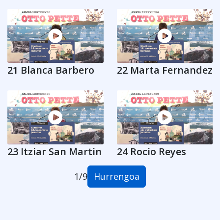
21 Blanca Barbero
22 Marta Fernandez
23 Itziar San Martin
24 Rocio Reyes
Hurrengoa
1
/
9