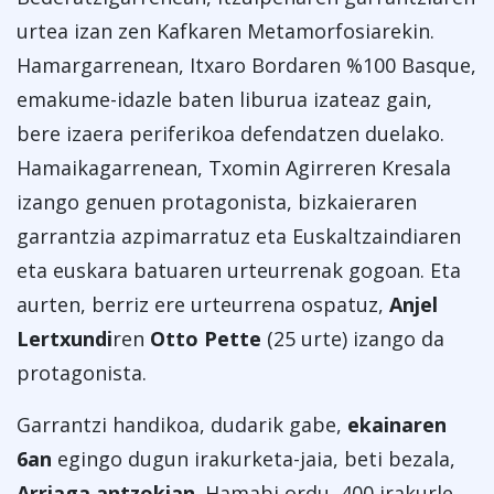
urtea izan zen Kafkaren Metamorfosiarekin.
Hamargarrenean, Itxaro Bordaren %100 Basque,
emakume-idazle baten liburua izateaz gain,
bere izaera periferikoa defendatzen duelako.
Hamaikagarrenean, Txomin Agirreren Kresala
izango genuen protagonista, bizkaieraren
garrantzia azpimarratuz eta Euskaltzaindiaren
eta euskara batuaren urteurrenak gogoan. Eta
aurten, berriz ere urteurrena ospatuz,
Anjel
Lertxundi
ren
Otto Pette
(25 urte) izango da
protagonista.
Garrantzi handikoa, dudarik gabe,
ekainaren
6an
egingo dugun irakurketa-jaia, beti bezala,
Arriaga antzokian
. Hamabi ordu, 400 irakurle,