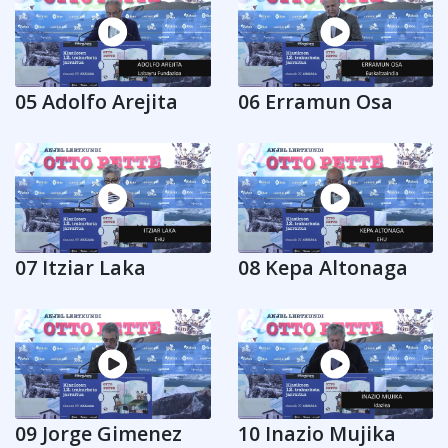
05 Adolfo Arejita
06 Erramun Osa
07 Itziar Laka
08 Kepa Altonaga
09 Jorge Gimenez
10 Inazio Mujika