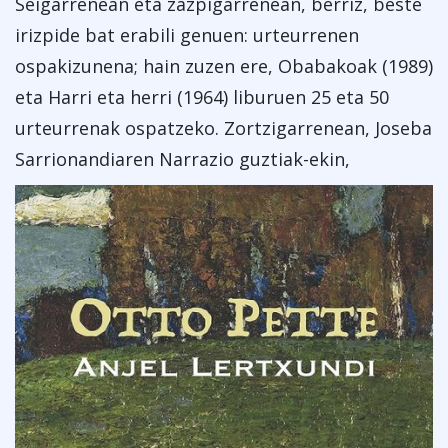
Seigarrenean eta zazpigarrenean, berriz, beste
irizpide bat erabili genuen: urteurrenen
ospakizunena; hain zuzen ere, Obabakoak (1989)
eta Harri eta herri (1964) liburuen 25 eta 50
urteurrenak ospatzeko. Zortzigarrenean, Joseba
Sarrionandiaren Narrazio guztiak-ekin,