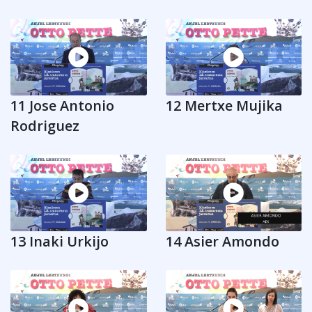
11 Jose Antonio
12 Mertxe Mujika
Rodriguez
13 Inaki Urkijo
14 Asier Amondo