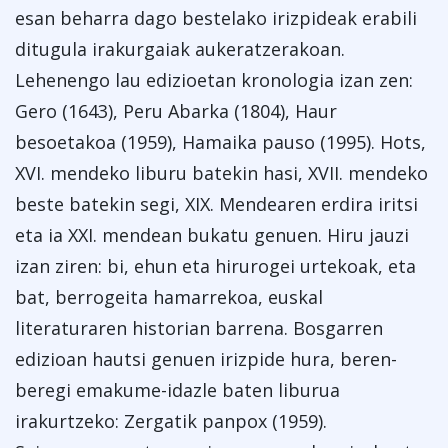
esan beharra dago bestelako irizpideak erabili
ditugula irakurgaiak aukeratzerakoan.
Lehenengo lau edizioetan kronologia izan zen:
Gero (1643), Peru Abarka (1804), Haur
besoetakoa (1959), Hamaika pauso (1995). Hots,
XVI. mendeko liburu batekin hasi, XVII. mendeko
beste batekin segi, XIX. Mendearen erdira iritsi
eta ia XXI. mendean bukatu genuen. Hiru jauzi
izan ziren: bi, ehun eta hirurogei urtekoak, eta
bat, berrogeita hamarrekoa, euskal
literaturaren historian barrena. Bosgarren
edizioan hautsi genuen irizpide hura, beren-
beregi emakume-idazle baten liburua
irakurtzeko: Zergatik panpox (1959).