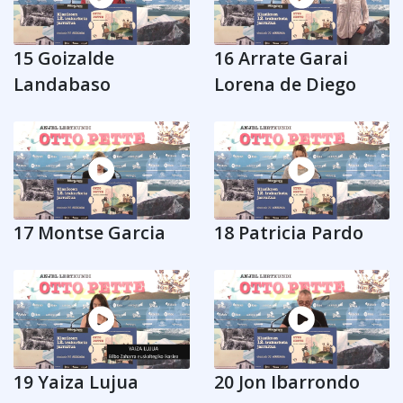
15 Goizalde
16 Arrate Garai
Landabaso
Lorena de Diego
17 Montse Garcia
18 Patricia Pardo
19 Yaiza Lujua
20 Jon Ibarrondo