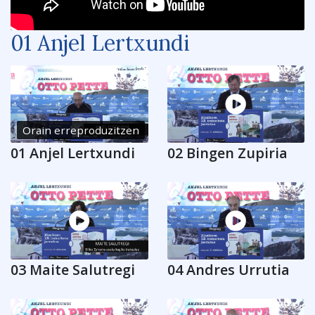
01 Anjel Lertxundi
Orain erreproduzitzen
01 Anjel Lertxundi
02 Bingen Zupiria
03 Maite Salutregi
04 Andres Urrutia