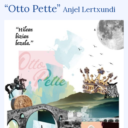
“Otto Pette”
Anjel Lertxundi