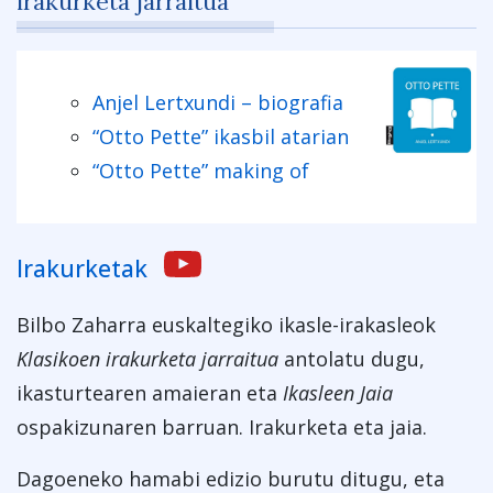
irakurketa jarraitua
Anjel Lertxundi – biografia
“Otto Pette” ikasbil atarian
“Otto Pette” making of
Irakurketak
Bilbo Zaharra euskaltegiko ikasle-irakasleok
Klasikoen irakurketa jarraitua
antolatu dugu,
ikasturtearen amaieran eta
Ikasleen Jaia
ospakizunaren barruan. Irakurketa eta jaia.
Dagoeneko hamabi edizio burutu ditugu, eta