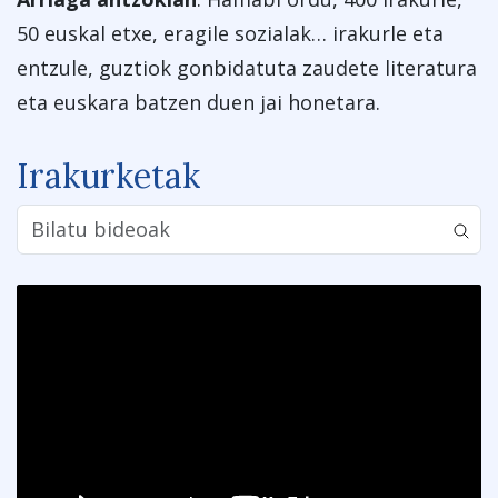
50 euskal etxe, eragile sozialak… irakurle eta
entzule, guztiok gonbidatuta zaudete literatura
eta euskara batzen duen jai honetara.
Irakurketak