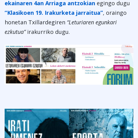
ekainaren 4an Arriaga antzokian
egingo dugu
“Klasikoen 19. Irakurketa jarraitua”
, oraingo
honetan Txillardegiren
“Leturiaren egunkari
ezkutua”
irakurriko dugu.