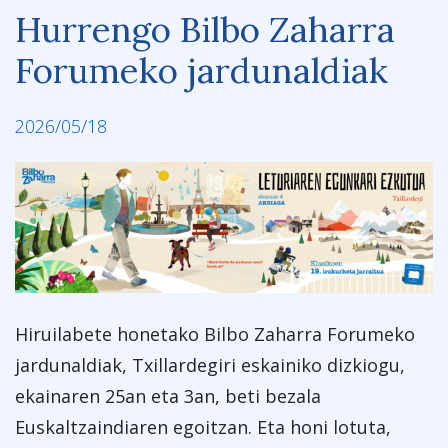
Hurrengo Bilbo Zaharra
Forumeko jardunaldiak
2026/05/18
Hiruilabete honetako Bilbo Zaharra Forumeko
jardunaldiak, Txillardegiri eskainiko dizkiogu,
ekainaren 25an eta 3an, beti bezala
Euskaltzaindiaren egoitzan. Eta honi lotuta,