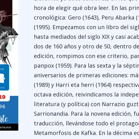
hora de elegir qué obra leer. En las pr
cronológica: Gero (1643), Peru Abarka 
(1995). Empezamos con un libro del sigl
hasta mediados del siglo XIX y casi acab
dos de 160 años y otro de 50, dentro de 
edición, rompimos con ese criterio, par
panpox (1959). Para las sexta y la sépt
aniversarios de primeras ediciones: m
(1989) y Harri
eta herri (1964) respecti
octava edición, reivindicamos la indepe
literatura (y política) con Narrazio guz
Sarrionandia. Para la novena edición, fu
traducción, llevándose todo el protago
Metamorfosis de Kafka. En la décima ed