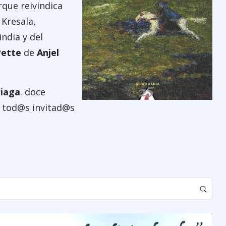
rque reivindica
 Kresala,
ndia y del
Pette
de
Anjel
riaga
. doce
s tod@s invitad@s