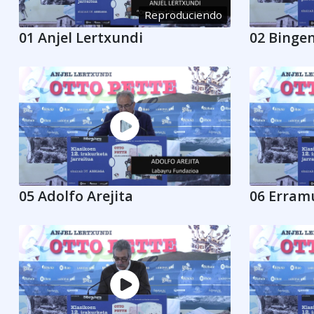
Reproduciendo
01 Anjel Lertxundi
02 Bingen
05 Adolfo Arejita
06 Erram