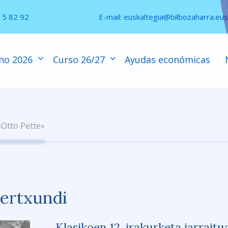
15 82 92
E-mail:
euskaltegia@bilbozaharra.eus
no 2026
Curso 26/27
Ayudas económicas
«Otto Pette»
Lertxundi
Klasikoen 12. irakurketa jarraitu