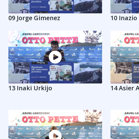
09 Jorge Gimenez
10 Inazio
13 Inaki Urkijo
14 Asier