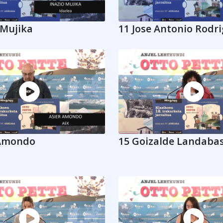
 Mujika
11 Jose Antonio Rodr
 Amondo
15 Goizalde Landaba