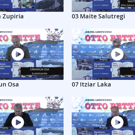
 Zupiria
03 Maite Salutregi
un Osa
07 Itziar Laka