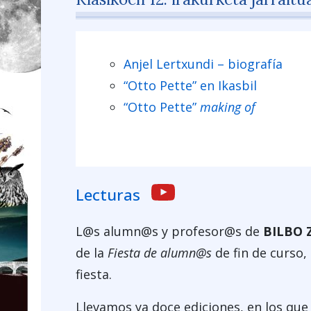
Anjel Lertxundi – biografía
“Otto Pette” en Ikasbil
“Otto Pette”
making of
Lecturas
L@s alumn@s y profesor@s de
BILBO 
de la
Fiesta de alumn@s
de fin de curso,
fiesta.
Llevamos ya doce ediciones, en los que