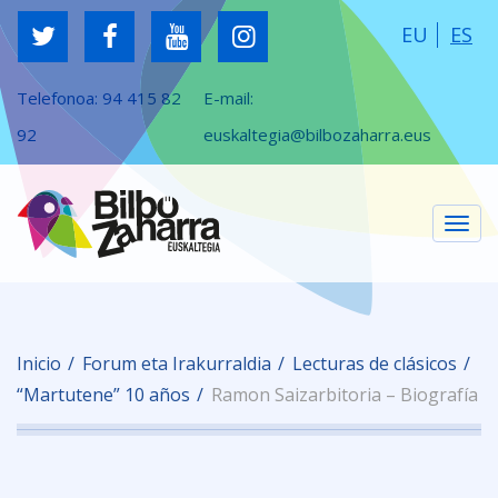
EU
ES
Telefonoa:
94 415 82
E-mail:
92
euskaltegia@bilbozaharra.eus
Cam
Inicio
Forum eta Irakurraldia
Lecturas de clásicos
nav
“Martutene” 10 años
Ramon Saizarbitoria – Biografía