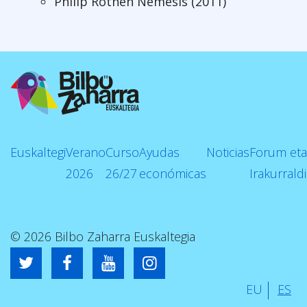
Philip Rothen Nemesis (2011)
Euskaltegi
Verano
Curso
Ayudas
Noticias
Forum eta
2026
26/27
económicas
Irakurrald
© 2026 Bilbo Zaharra Euskaltegia
EU
ES