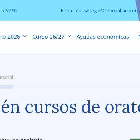
15 82 92
E-mail:
euskaltegia@bilbozaharra.eus
no 2026
Curso 26/27
Ayudas económicas
toria!
én cursos de orat