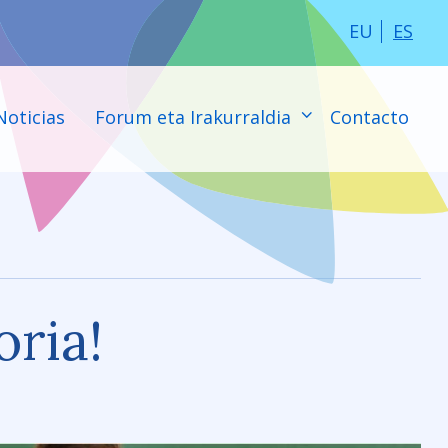
EU
ES
Noticias
Forum eta Irakurraldia
Contacto
oria!