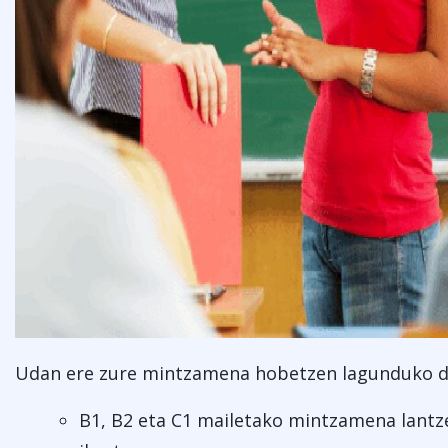
Udan ere zure mintzamena hobetzen lagunduko d
B1, B2 eta C1 mailetako mintzamena lantz