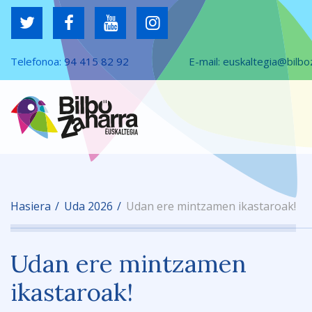
Telefonoa:
94 415 82 92
E-mail:
euskaltegia@bilbo
Hasiera
Uda 2026
Udan ere mintzamen ikastaroak!
Udan ere mintzamen
ikastaroak!