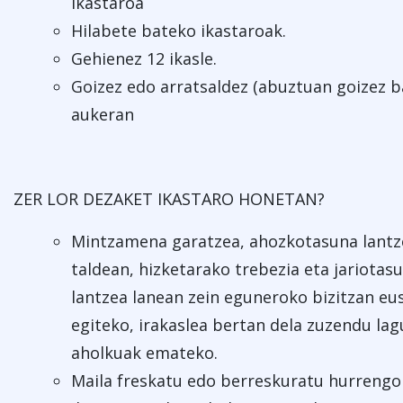
ikastaroa
Hilabete bateko ikastaroak.
Gehienez 12 ikasle.
Goizez edo arratsaldez (abuztuan goizez b
aukeran
ZER LOR DEZAKET IKASTARO HONETAN?
Mintzamena garatzea, ahozkotasuna lantz
taldean, hizketarako trebezia eta jariotas
lantzea lanean zein eguneroko bizitzan eu
egiteko, irakaslea bertan dela zuzendu la
aholkuak emateko.
Maila freskatu edo berreskuratu hurrengo