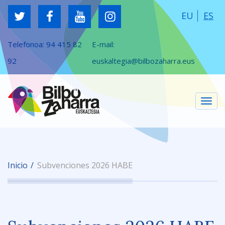
EU
ES
Telefonoa:
94 415 82
E-mail:
92
euskaltegia@bilbozaharra.eus
Cam
Inicio
Subvenciones 2026 HABE
nav