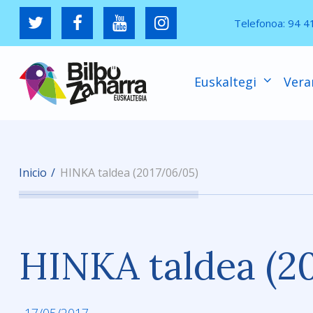
Telefonoa:
94 4
Euskaltegi
Vera
Inicio
HINKA taldea (2017/06/05)
HINKA taldea (2