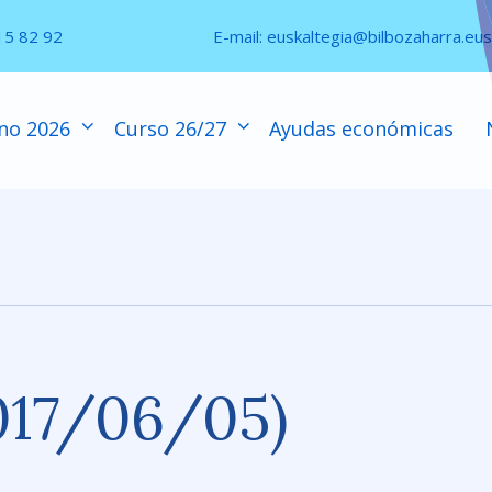
15 82 92
E-mail:
euskaltegia@bilbozaharra.eus
no 2026
Curso 26/27
Ayudas económicas
017/06/05)