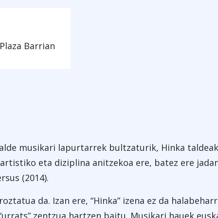
Plaza Barrian
lde musikari lapurtarrek bultzaturik, Hinka taldea
artistiko eta diziplina anitzekoa ere, batez ere jada
rsus (2014).
roztatua da. Izan ere, “Hinka” izena ez da halabehar
“urrats” zentzua hartzen baitu. Musikari hauek eusk