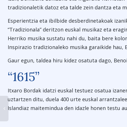
tradizionaletik datoz eta talde zein dantza eta 
Esperientzia eta ibilbide desberdinetakoak izanik
“Tradizionala” deritzon euskal musikaz eta erag
Herriko musika sustatu nahi du, baita bere kolor
Inspirazio tradizionaleko musika garaikide hau, 
Gaur egun, taldea hiru kidez osatuta dago, Ben
“1615”
Itxaro Bordak idatzi euskal testuez osatua izan
uztartzen ditu, duela 400 urte euskal arrantzale
Islandiaz maitemindua den idazle honen testu aut