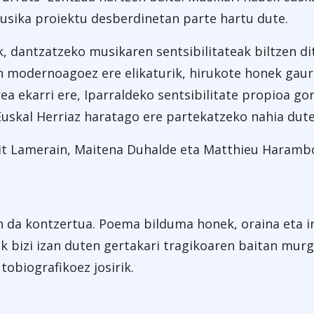
musika proiektu desberdinetan parte hartu dute.
, dantzatzeko musikaren sentsibilitateak biltzen dit
in modernoagoez ere elikaturik, hirukote honek gau
ea ekarri ere, Iparraldeko sentsibilitate propioa go
Euskal Herriaz haratago ere partekatzeko nahia dute
oit Lamerain, Maitena Duhalde eta Matthieu Haramb
en da kontzertua. Poema bilduma honek, oraina eta 
ek bizi izan duten gertakari tragikoaren baitan murg
obiografikoez josirik.