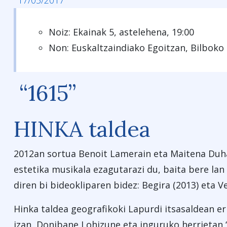
17/05/2017
Noiz: Ekainak 5, astelehena, 19:00
Non: Euskaltzaindiako Egoitzan, Bilboko 
“1615”
HINKA taldea
2012an sortua Benoit Lamerain eta Maitena Duha
estetika musikala ezagutarazi du, baita bere lan 
diren bi bideokliparen bidez: Begira (2013) eta Ve
Hinka taldea geografikoki Lapurdi itsasaldean er
izan, Donibane Lohizune eta inguruko herrietan 