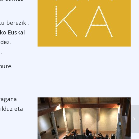
u bereziki.
rko Euskal
rdez.
.
oure.
iragana
ilduz eta