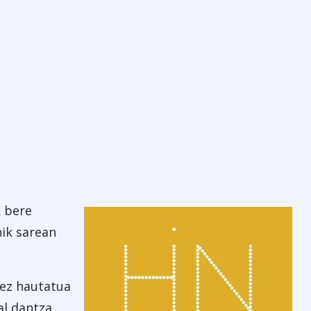
k bere
nik sarean
rez hautatua
al dantza