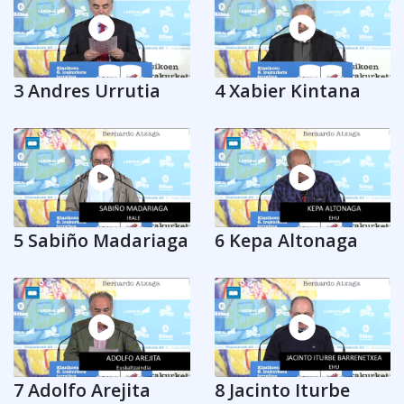
3 Andres Urrutia
4 Xabier Kintana
5 Sabiño Madariaga
6 Kepa Altonaga
7 Adolfo Arejita
8 Jacinto Iturbe