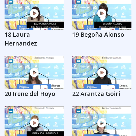
18 Laura
19 Begoña Alonso
Hernandez
20 Irene del Hoyo
22 Arantza Goiri