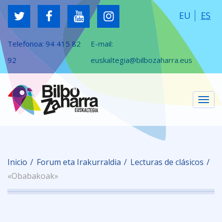
EU
ES
Telefonoa:
94 415 82
E-mail:
92
euskaltegia@bilbozaharra.eus
Cam
Inicio
Forum eta Irakurraldia
Lecturas de clásicos
nav
«Obabakoak»