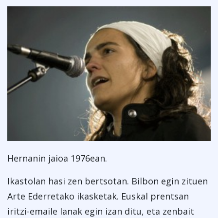
Hernanin jaioa 1976ean.
Ikastolan hasi zen bertsotan. Bilbon egin zituen
Arte Ederretako ikasketak. Euskal prentsan
iritzi-emaile lanak egin izan ditu, eta zenbait