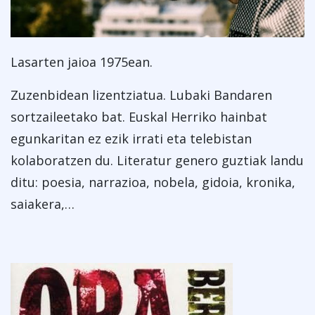
Lasarten jaioa 1975ean.
Zuzenbidean lizentziatua. Lubaki Bandaren
sortzaileetako bat. Euskal Herriko hainbat
egunkaritan ez ezik irrati eta telebistan
kolaboratzen du. Literatur genero guztiak landu
ditu: poesia, narrazioa, nobela, gidoia, kronika,
saiakera,…