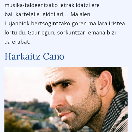
musika-taldeentzako letrak idatzi ere
bai, kartelgile, gidoilari,… Maialen
Lujanbiok bertsogintzako goren mailara iristea
lortu du. Gaur egun, sorkuntzari emana bizi
da erabat.
Harkaitz Cano