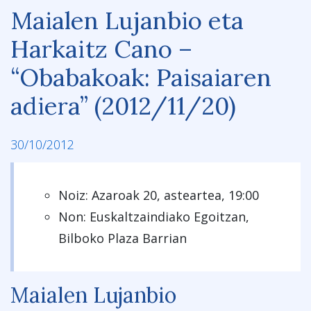
Maialen Lujanbio eta
Harkaitz Cano –
“Obabakoak: Paisaiaren
adiera” (2012/11/20)
30/10/2012
Noiz: Azaroak 20, asteartea, 19:00
Non: Euskaltzaindiako Egoitzan,
Bilboko Plaza Barrian
Maialen Lujanbio