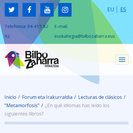
EU
ES
Telefonoa:
94 415 82
E-mail:
92
euskaltegia@bilbozaharra.eus
Cam
Inicio
Forum eta Irakurraldia
Lecturas de clásicos
nav
“Metamorfosis”
¿En qué idiomas has leído los
siguientes libros?