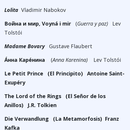
Lolita
Vladimir Nabokov
Война и мир, Voyná i mir
(
Guerra y paz)
Lev
Tolstói
Madame Bovary
Gustave Flaubert
Áнна Карéнина
(
Anna Karenina)
Lev Tolstói
Le Petit Prince
(El Principito) Antoine Saint-
Exupéry
The Lord of the Rings
(El Señor de los
Anillos) J.R. Tolkien
Die Verwandlung
(La Metamorfosis) Franz
Kafka