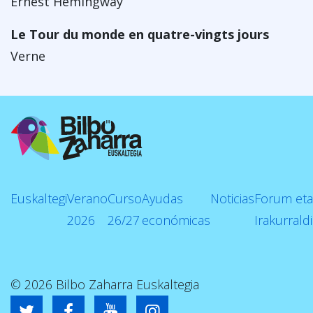
Ernest Hemingway
Le Tour du monde en quatre-vingts jours
Verne
Euskaltegi
Verano
Curso
Ayudas
Noticias
Forum eta
2026
26/27
económicas
Irakurrald
© 2026 Bilbo Zaharra Euskaltegia