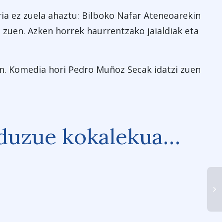
rria ez zuela ahaztu: Bilboko Nafar Ateneoarekin
 zuen. Azken horrek haurrentzako jaialdiak eta
an. Komedia hori Pedro Muñoz Secak idatzi zuen
 duzue kokalekua…