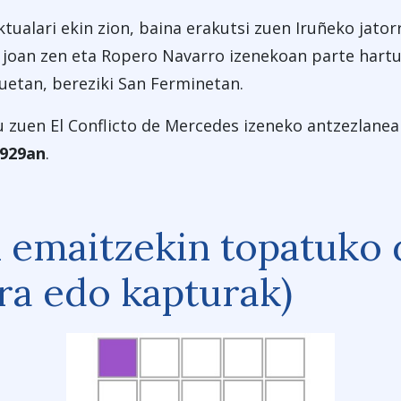
ktualari ekin zion, baina erakutsi zuen Iruñeko jato
 joan zen eta Ropero Navarro izenekoan parte hartu
tuetan, bereziki San Ferminetan.
u zuen El Conflicto de Mercedes izeneko antzezlane
929an
.
 emaitzekin topatuko
ura edo kapturak)