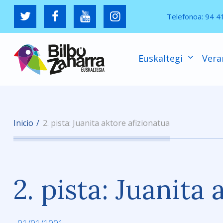
Telefonoa:
94 4
Euskaltegi
Vera
Inicio
2. pista: Juanita aktore afizionatua
2. pista: Juanita