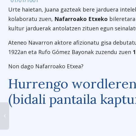
01/01/1001
Urte haietan, Juana gazteak bere jarduera intele
kolaboratu zuen,
Nafarroako Etxeko
bileretara
kultur jarduerak antolatzen zituen egun seinala
Ateneo Navarron aktore afizionatu gisa debutat
1922an eta Rufo Gómez Bayonak zuzendu zuen
1
Non dago Nafarroako Etxea?
Hurrengo wordleren
(bidali pantaila kapt