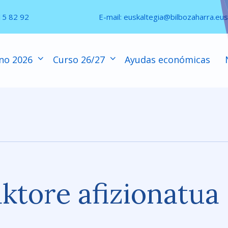
15 82 92
E-mail:
euskaltegia@bilbozaharra.eus
no 2026
Curso 26/27
Ayudas económicas
 aktore afizionatua