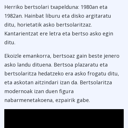
Herriko bertsolari txapelduna: 1980an eta
1982an. Hainbat liburu eta disko argitaratu
ditu, horietatik asko bertsolaritzaz.
Kantarientzat ere letra eta bertso asko egin
ditu.
Ekoizle emankorra, bertsoaz gain beste jenero
asko landu dituena. Bertsoa plazaratu eta
bertsolaritza hedatzeko era asko frogatu ditu,
eta askotan aitzindari izan da. Bertsolaritza
modernoak izan duen figura
nabarmenetakoena, ezpairik gabe.