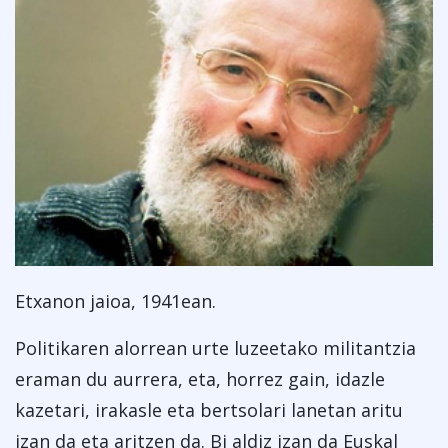
Etxanon jaioa, 1941ean.
Politikaren alorrean urte luzeetako militantzia
eraman du aurrera, eta, horrez gain, idazle
kazetari, irakasle eta bertsolari lanetan aritu
izan da eta aritzen da. Bi aldiz izan da Euskal