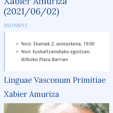
Xabier Amuriza
(2021/06/02)
2021/05/13
Noiz: Ekainak 2, asteazkena, 19:00
Non: Euskaltzaindiako egoitzan,
Bilboko Plaza Barrian
Linguae Vasconum Primitiae
Xabier Amuriza