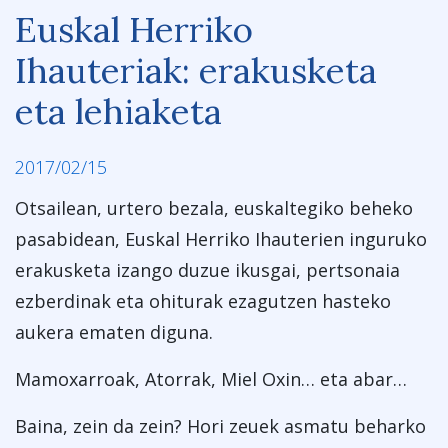
Euskal Herriko
Ihauteriak: erakusketa
eta lehiaketa
2017/02/15
Otsailean, urtero bezala, euskaltegiko beheko
pasabidean, Euskal Herriko Ihauterien inguruko
erakusketa izango duzue ikusgai, pertsonaia
ezberdinak eta ohiturak ezagutzen hasteko
aukera ematen diguna.
Mamoxarroak, Atorrak, Miel Oxin… eta abar…
Baina, zein da zein? Hori zeuek asmatu beharko