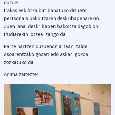
duzue!
Irakasleek fitxa bat banatuko dizuete,
pertsonaia bakoitzaren deskribapenarekin.
Zuen lana, deskribapen bakoitza dagokion
irudiarekin lotzea izango da!
Parte hartzen duzuenon artean, talde
osoarentzako gosari edo askari goxoa
zozkatuko da!
Anima zaitezte!