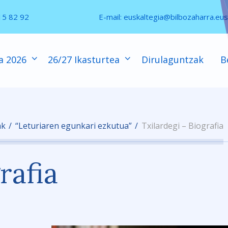
15 82 92
E-mail:
euskaltegia@bilbozaharra.eus
a 2026
26/27 Ikasturtea
Dirulaguntzak
B
ak
“Leturiaren egunkari ezkutua”
Txilardegi – Biografia
rafia