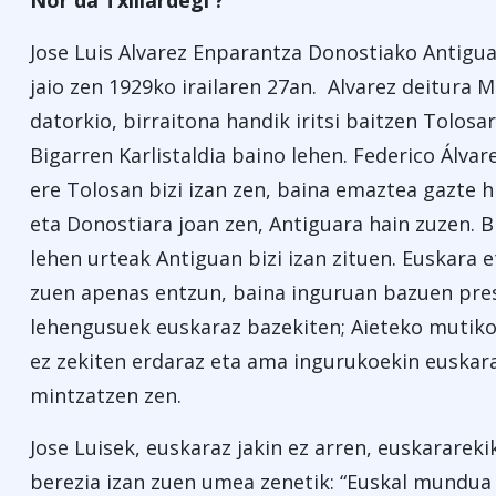
Nor da Txillardegi ?
Jose Luis Alvarez Enparantza Donostiako Antigu
jaio zen 1929ko irailaren 27an. Alvarez deitura M
datorkio, birraitona handik iritsi baitzen Tolosa
Bigarren Karlistaldia baino lehen. Federico Álvar
ere Tolosan bizi izan zen, baina emaztea gazte hi
eta Donostiara joan zen, Antiguara hain zuzen. B
lehen urteak Antiguan bizi izan zituen. Euskara 
zuen apenas entzun, baina inguruan bazuen pres
lehengusuek euskaraz bazekiten; Aieteko mutik
ez zekiten erdaraz eta ama ingurukoekin euskar
mintzatzen zen.
Jose Luisek, euskaraz jakin ez arren, euskarareki
berezia izan zuen umea zenetik: “Euskal mundua