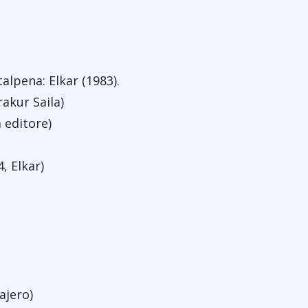
talpena: Elkar (1983).
rakur Saila)
a editore)
, Elkar)
ajero)