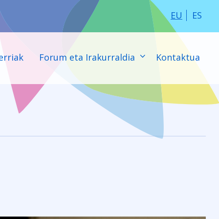
EU
ES
erriak
Forum eta Irakurraldia
Kontaktua