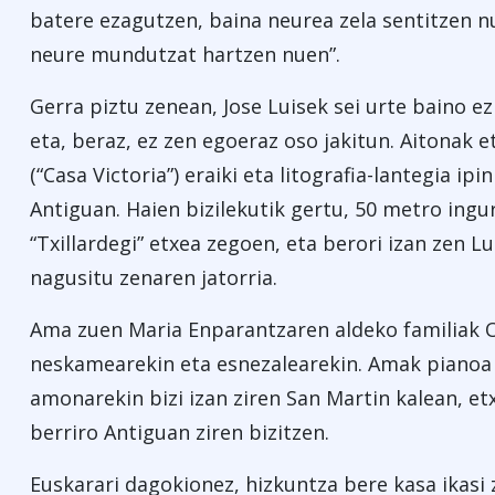
batere ezagutzen, baina neurea zela sentitzen n
neure mundutzat hartzen nuen”.
Gerra piztu zenean, Jose Luisek sei urte baino ez
eta, beraz, ez zen egoeraz oso jakitun. Aitonak e
(“Casa Victoria”) eraiki eta litografia-lantegia ipi
Antiguan. Haien bizilekutik gertu, 50 metro ingu
“Txillardegi” etxea zegoen, eta berori izan zen L
nagusitu zenaren jatorria.
Ama zuen Maria Enparantzaren aldeko familiak Oñ
neskamearekin eta esnezalearekin. Amak pianoa j
amonarekin bizi izan ziren San Martin kalean, et
berriro Antiguan ziren bizitzen.
Euskarari dagokionez, hizkuntza bere kasa ikasi