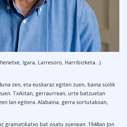
ihenetxe, Igara, Larresoro, Harribizketa…)
una zen, eta euskaraz egiten zuen, baina soilik
zuen. Txikitan, gerraurrean, urte batzuetan
zen lan egitera. Alabaina, gerra sortutakoan,
zaz gramatikatxo bat osatu zuenean. 1948an Jon