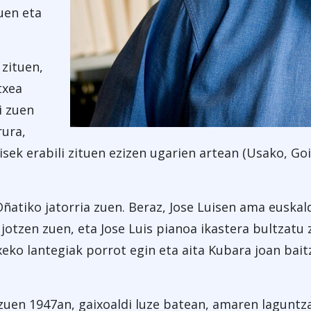
uen eta
 zituen,
txea
ni zuen
rura,
uisek erabili zituen ezizen ugarien artean (Usako, Go
atiko jatorria zuen. Beraz, Jose Luisen ama euskald
otzen zuen, eta Jose Luis pianoa ikastera bultzatu 
xeko lantegiak porrot egin eta aita Kubara joan bait
 zuen 1947an, gaixoaldi luze batean, amaren lagunt