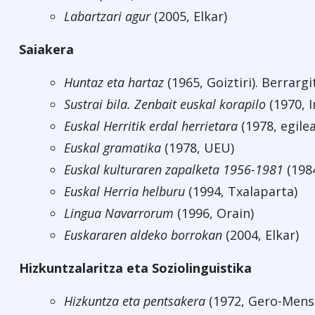
Labartzari agur
(2005, Elkar)
Saiakera
Huntaz eta hartaz
(1965, Goiztiri). Berrargi
Sustrai bila. Zenbait euskal korapilo
(1970, I
Euskal Herritik erdal herrietara
(1978, egile
Euskal gramatika
(1978, UEU)
Euskal kulturaren zapalketa 1956-1981
(1984
Euskal Herria helburu
(1994, Txalaparta)
Lingua Navarrorum
(1996, Orain)
Euskararen aldeko borrokan
(2004, Elkar)
Hizkuntzalaritza eta Soziolinguistika
Hizkuntza eta pentsakera
(1972, Gero-Mens