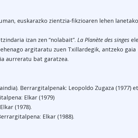
duman, euskarazko zientzia-fikzioaren lehen lanetako
itzindaria izan zen “nolabait”.
La Planète des singes
ele
 lehenago argitaratu zuen Txillardegik, antzeko gaia
ia aurreratu bat garatzea.
aindia). Berrargitalpenak: Leopoldo Zugaza (1977) et
italpena: Elkar (1979)
Elkar (1978).
Berrargitalpena: Elkar (1988).