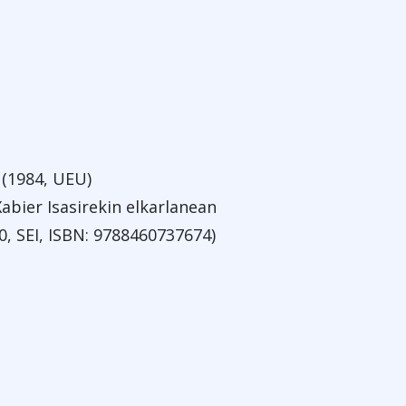
a
(1984, UEU)
Xabier Isasirekin elkarlanean
0, SEI, ISBN: 9788460737674)