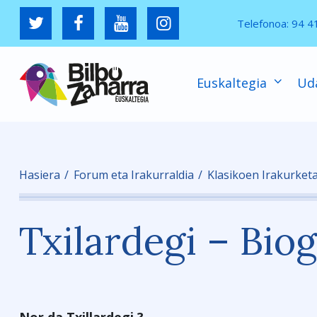
Telefonoa:
94 4
Euskaltegia
Ud
Hasiera
Forum eta Irakurraldia
Klasikoen Irakurket
Txilardegi – Biog