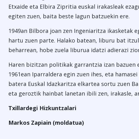
Etxaide eta Elbira Zipritia euskal irakasleak eza
egiten zuen, baita beste lagun batzuekin ere.
1949an Bilbora joan zen Ingeniaritza ikasketak e
hartu zuen parte. Halako batean, liburu bat itzul
beharrean, hobe zuela liburua idatzi adierazi zio
Haren bizitzan politikak garrantzia izan bazuen 
1961ean Iparraldera egin zuen ihes, eta hamasei
batera Euskal Idazkaritza elkartea sortu zuen B
eta geroztik hainbat lanetan ibili zen, irakasle, a
Txillardegi Hizkuntzalari
Markos Zapiain (moldatua)