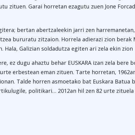
gutu zituen. Garai horretan ezagutu zuen Jone Forcad
gitera; bertan abertzaleekin jarri zen harremanetan
tzea bururatu zitzaion. Horrela adierazi zion berak M
n. Hala, Galizian soldadutza egiten ari zela ekin zion
ere, ez dugu ahaztu behar EUSKARA izan zela bere bo
 urte erbestean eman zituen. Tarte horretan, 1962an
aionan. Talde horren asmoetako bat Euskara Batua bu
rtikulugile, politikari… 2012an hil zen 82 urte zituela