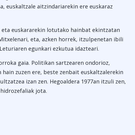
a, euskaltzale aitzindariarekin ere euskaraz
, eta euskararekin lotutako hainbat ekintzatan
itxelenari, eta, azken horrek, itzulpenetan ibili
 Leturiaren egunkari ezkutua idazteari.
rroka gaia. Politikan sartzearen ondorioz,
 hain zuzen ere, beste zenbait euskaltzalerekin
ltzatzea izan zen. Hegoaldera 1977an itzuli zen,
 hidrozefaliak jota.