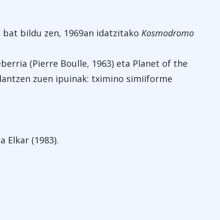
 bat bildu zen, 1969an idatzitako
Kosmodromo
berria (Pierre Boulle, 1963) eta Planet of the
 lantzen zuen ipuinak: tximino simiiforme
a Elkar (1983).