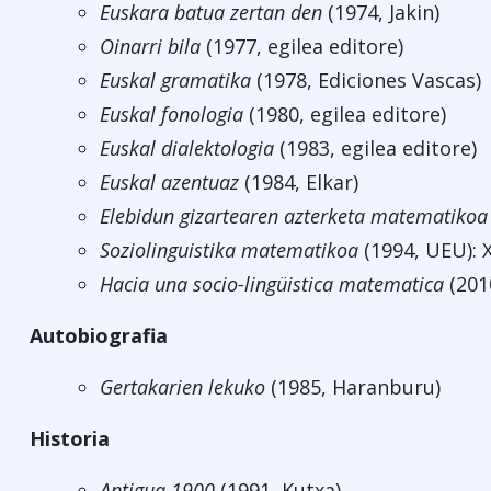
Euskara batua zertan den
(1974, Jakin)
Oinarri bila
(1977, egilea editore)
Euskal gramatika
(1978, Ediciones Vascas)
Euskal fonologia
(1980, egilea editore)
Euskal dialektologia
(1983, egilea editore)
Euskal azentuaz
(1984, Elkar)
Elebidun gizartearen azterketa matematiko
Soziolinguistika matematikoa
(1994, UEU): 
Hacia una socio-lingüistica matematica
(201
Autobiografia
Gertakarien lekuko
(1985, Haranburu)
Historia
Antigua 1900
(1991, Kutxa)