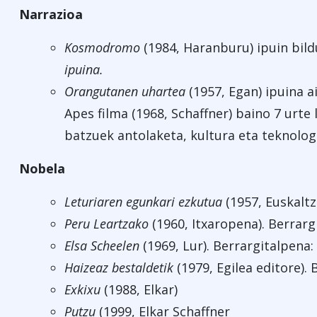
Narrazioa
Kosmodromo
(1984, Haranburu) ipuin bil
ipuina.
Orangutanen uhartea
(1957, Egan) ipuina a
Apes filma (1968, Schaffner) baino 7 urte
batzuek antolaketa, kultura eta teknolog
Nobela
Leturiaren egunkari ezkutua
(1957, Euskaltz
Peru Leartzako
(1960, Itxaropena). Berrarg
Elsa Scheelen
(1969, Lur). Berrargitalpena: 
Haizeaz bestaldetik
(1979, Egilea editore). 
Exkixu
(1988, Elkar)
Putzu
(1999, Elkar Schaffner