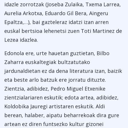
idazle zorrotzak (Joseba Zulaika, Txema Larrea,
Aurelia Arkotxa, Eduardo Gil Bera, Aingeru
Epaltza,…), bai gazteleraz idatzi izan arren
euskal bertsioa lehenetsi zuen Toti Martinez de
Lezea idazlea.
Edonola ere, urte hauetan guztietan, Bilbo
Zaharra euskaltegiak bultzatutako
jardunaldietan ez da dena literatura izan, baizik
eta beste arlo batzuk ere jorratu dituzte.
Zientzia, adibidez, Pedro Miguel Etxenike
zientzialariaren eskutik; edota artea, adibidez,
Koldobika Jauregi artistaren eskutik. Aldi
berean, halaber, aipatu beharrekoak dira gure
artean ez diren funtsezko kultur gizonei