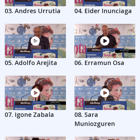
03. Andres Urrutia
04. Eider Inunciaga
05. Adolfo Arejita
06. Erramun Osa
07. Igone Zabala
08. Sara
Muniozguren