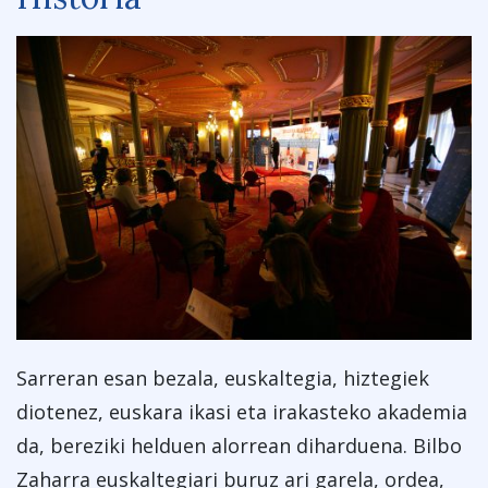
Sarreran esan bezala, euskaltegia, hiztegiek
diotenez, euskara ikasi eta irakasteko akademia
da, bereziki helduen alorrean diharduena. Bilbo
Zaharra euskaltegiari buruz ari garela, ordea,