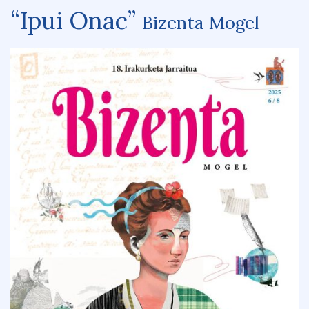
“Ipui Onac”
Bizenta Mogel