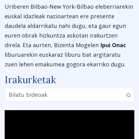
Uriberen Bilbao-New York-Bilbao eleberriarekin
euskal idazleak nazioartean ere presente
daudela aldarrikatu nahi dugu, eta gaur egun
euren obrak hizkuntza askotan irakurtzen
direla. Eta aurten, Bizenta Mogelen
Ipui Onac
liburuarekin euskaraz liburu bat argitaratu
zuen lehen emakumea gogora ekarriko dugu.
Irakurketak