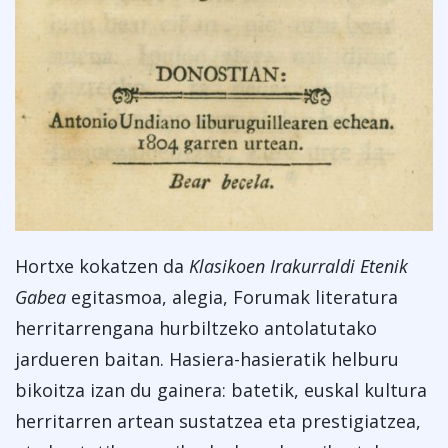
Hortxe kokatzen da
Klasikoen Irakurraldi Etenik
Gabea
egitasmoa, alegia, Forumak literatura
herritarrengana hurbiltzeko antolatutako
jardueren baitan. Hasiera-hasieratik helburu
bikoitza izan du gainera: batetik, euskal kultura
herritarren artean sustatzea eta prestigiatzea,