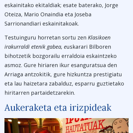
eskainitako ekitaldiak; esate baterako, Jorge
Oteiza, Mario Onaindia eta Joseba
Sarrionandiari eskainitakoak.
Testuinguru horretan sortu zen
Klasikoen
irakurraldi etenik gabea, e
uskarari Bilboren
bihotzetik bozgorailu erraldoia eskaintzeko
asmoz. Gure hiriaren ikur esanguratsua den
Arriaga antzokitik, gure hizkuntza prestigiatu
eta lau haizetara zabalduz, esparru guztietako
hiritarren partaidetzarekin.
Aukeraketa eta irizpideak