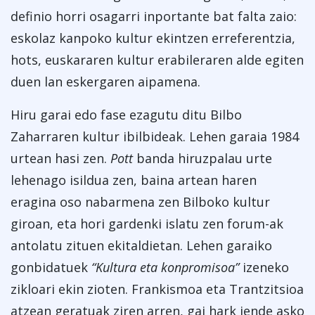
definio horri osagarri inportante bat falta zaio:
eskolaz kanpoko kultur ekintzen erreferentzia,
hots, euskararen kultur erabileraren alde egiten
duen lan eskergaren aipamena.
Hiru garai edo fase ezagutu ditu Bilbo
Zaharraren kultur ibilbideak. Lehen garaia 1984
urtean hasi zen.
Pott
banda hiruzpalau urte
lehenago isildua zen, baina artean haren
eragina oso nabarmena zen Bilboko kultur
giroan, eta hori gardenki islatu zen forum-ak
antolatu zituen ekitaldietan. Lehen garaiko
gonbidatuek
“Kultura eta konpromisoa”
izeneko
zikloari ekin zioten. Frankismoa eta Trantzitsioa
atzean geratuak ziren arren, gai hark jende asko