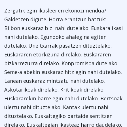
Zergatik egin ikasleei errekonozimendua?
Galdetzen digute. Horra erantzun batzuk:
Bilbon euskaraz bizi nahi dutelako. Euskara ikasi
nahi dutelako. Egundoko ahalegina egiten
dutelako. Une txarrak pasatzen dituztelako.
Euskararen etorkizuna direlako. Euskararen
bizkarrezurra direlako. Konpromisoa dutelako.
Seme-alabekin euskaraz hitz egin nahi dutelako.
Lanean euskaraz mintzatu nahi dutelako.
Askotarikoak direlako. Kritikoak direlako.
Euskararekin barre egin nahi dutelako. Bertsoak
ulertu nahi dituztelako. Kantak ulertu nahi
dituztelako. Euskaltegiko partaide sentitzen
direlako. Euskaltegian ikasteaz harro daudelako.