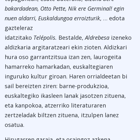
bakardadean, Otto Pette, Nik ere Germinal! egin
nuen aldarri, Euskaldungoa erroizturik
, … edota
gazteleraz
idatzitako
Telépolis.
Bestalde,
Aldrebesa
izeneko
aldizkaria argitaratzeari ekin zioten. Aldizkari
hura oso garrantzitsua izan zen, laurogeita
hamarreko hamarkadan, euskaltegiaren
inguruko kultur giroan. Haren orrialdeetan bi
sail bereizten ziren: barne-produkzioa,
euskaltegiko ikasleen lanak jasotzen zituena,
eta kanpokoa, atzerriko literaturaren
zertzeladak biltzen zituena, itzulpen lanez
osatua.
Hirugarren garaia, eta oraingoz azkena,