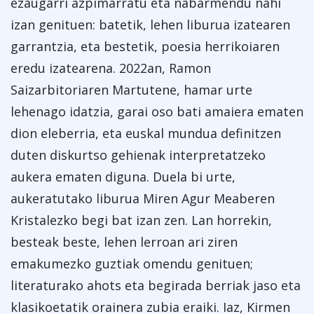
ezaugarri azpimarratu eta nabarmendu nahi
izan genituen: batetik, lehen liburua izatearen
garrantzia, eta bestetik, poesia herrikoiaren
eredu izatearena. 2022an, Ramon
Saizarbitoriaren Martutene, hamar urte
lehenago idatzia, garai oso bati amaiera ematen
dion eleberria, eta euskal mundua definitzen
duten diskurtso gehienak interpretatzeko
aukera ematen diguna. Duela bi urte,
aukeratutako liburua Miren Agur Meaberen
Kristalezko begi bat izan zen. Lan horrekin,
besteak beste, lehen lerroan ari ziren
emakumezko guztiak omendu genituen;
literaturako ahots eta begirada berriak jaso eta
klasikoetatik orainera zubia eraiki. Iaz, Kirmen