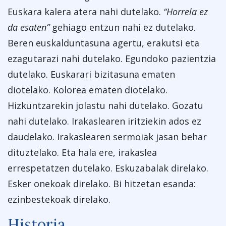
Euskara kalera atera nahi dutelako.
“Horrela ez
da esaten”
gehiago entzun nahi ez dutelako.
Beren euskalduntasuna agertu, erakutsi eta
ezagutarazi nahi dutelako. Egundoko pazientzia
dutelako. Euskarari bizitasuna ematen
diotelako. Kolorea ematen diotelako.
Hizkuntzarekin jolastu nahi dutelako. Gozatu
nahi dutelako. Irakaslearen iritziekin ados ez
daudelako. Irakaslearen sermoiak jasan behar
dituztelako. Eta hala ere, irakaslea
errespetatzen dutelako. Eskuzabalak direlako.
Esker onekoak direlako. Bi hitzetan esanda:
ezinbestekoak direlako.
Historia