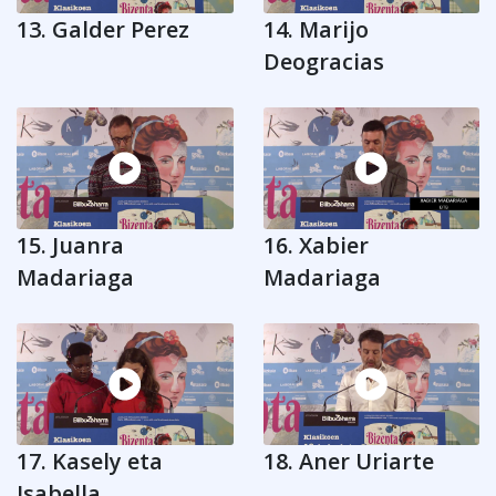
13. Galder Perez
14. Marijo
Deogracias
15. Juanra
16. Xabier
Madariaga
Madariaga
17. Kasely eta
18. Aner Uriarte
Isabella