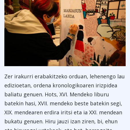
Zer irakurri erabakitzeko orduan, lehenengo lau
edizioetan, ordena kronologikoaren irizpidea
baliatu genuen. Hots, XVI. Mendeko liburu
batekin hasi, XVII. mendeko beste batekin segi,
XIX. mendearen erdira iritsi eta ia XXI. mendean
bukatu genuen. Hiru jauzi izan ziren, bi, ehun