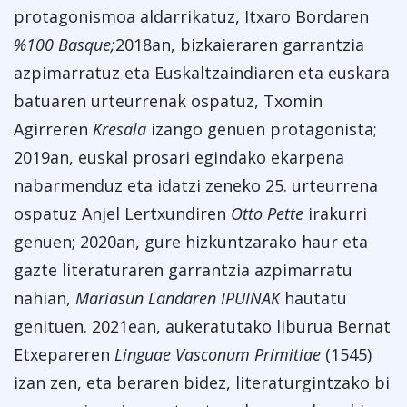
protagonismoa aldarrikatuz, Itxaro Bordaren
%100 Basque;
2018an, bizkaieraren garrantzia
azpimarratuz eta Euskaltzaindiaren eta euskara
batuaren urteurrenak ospatuz, Txomin
Agirreren
Kresala
izango genuen protagonista;
2019an, euskal prosari egindako ekarpena
nabarmenduz eta idatzi zeneko 25. urteurrena
ospatuz Anjel Lertxundiren
Otto Pette
irakurri
genuen; 2020an, gure hizkuntzarako haur eta
gazte literaturaren garrantzia azpimarratu
nahian,
Mariasun Landaren IPUINAK
hautatu
genituen. 2021ean, aukeratutako liburua Bernat
Etxepareren
Linguae Vasconum Primitiae
(1545)
izan zen, eta beraren bidez, literaturgintzako bi