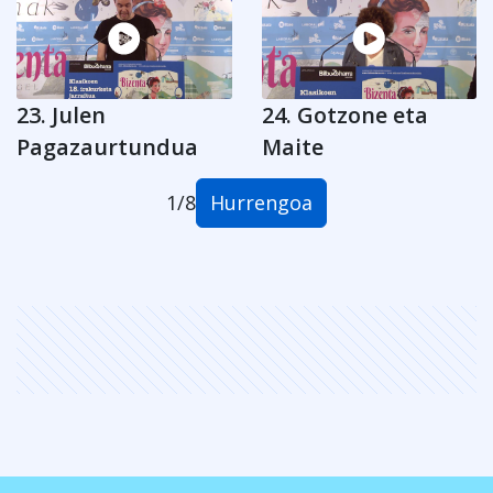
23. Julen
24. Gotzone eta
Pagazaurtundua
Maite
Hurrengoa
1
/
8