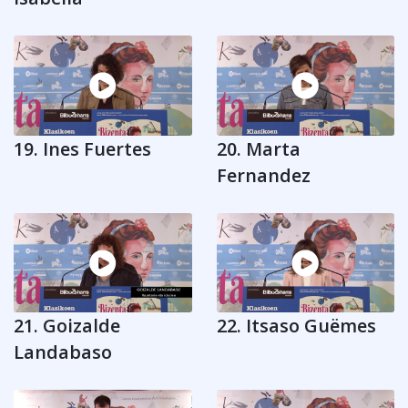
19. Ines Fuertes
20. Marta
Fernandez
21. Goizalde
22. Itsaso Guëmes
Landabaso