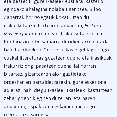
eta bestetik, gure ikasleek euskara ikasteko
egindako ahalegina nolabait saritzea. Bilbo
Zaharrak horrexegatik kokatu izan du
irakurketa ikasturtearen amaieran,
Euskara
–
ikasleen jaia
ren muinean. Irakurketa eta jaia.
Konbinazio bitxi samarra dirudien arren, ez da
hain harritzekoa. Gero eta ikasle gehiago dago
euskal literaturaz gozatzen duena eta klasikoak
irakurriz ongi pasatzen duena. Jai horren
bitartez, gizartearen alor guztietako
ordezkarien partaidetzarekin, gure esker ona
adierazi nahi diegu ikasleei. Ikasleek ikasturtean
zehar gogotik egiten dute lan, eta haren
amaieran, ospakizuna eskaini nahi diegu
merezitako sari gisa.