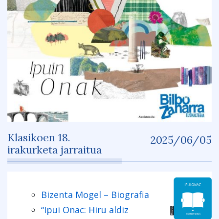
Klasikoen 18.
2025/06/05
irakurketa jarraitua
Bizenta Mogel – Biografia
“Ipui Onac: Hiru aldiz