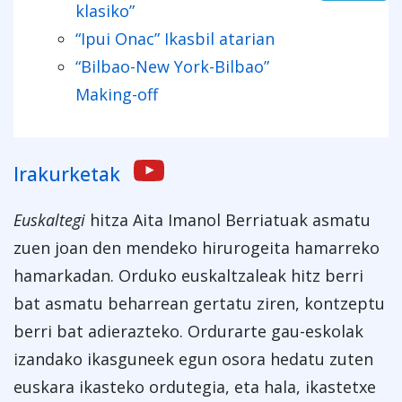
klasiko”
“Ipui Onac” Ikasbil atarian
“Bilbao-New York-Bilbao”
Making-off
Irakurketak
Euskaltegi
hitza Aita Imanol Berriatuak asmatu
zuen joan den mendeko hirurogeita hamarreko
hamarkadan. Orduko euskaltzaleak hitz berri
bat asmatu beharrean gertatu ziren, kontzeptu
berri bat adierazteko. Ordurarte gau-eskolak
izandako ikasguneek egun osora hedatu zuten
euskara ikasteko ordutegia, eta hala, ikastetxe