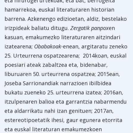
eta hirurogei urtekoak, eta bat, berrogeita
hamarrekoa, euskal literaturaren historian
barrena. Azkenengo edizioetan, aldiz, bestelako
irizpideak baliatu ditugu.
Zergatik panpox
en
kasuan, emakumezko literaturaren aitzindari
izatearena;
Obabakoak
-enean, argitaratu zeneko
25. Urteurrena ospatzearena; 2014koan, euskal
poesiari ateak zabaltzea eta, bidenabar,
liburuaren 50. urteurrena ospatzea; 2015ean,
Joseba Sarrionandiak narrazioen ibilbidea
bukatu zueneko 25. urteurrena izatea; 2016an,
itzulpenaren balioa eta garrantzia nabarmendu
eta aldarrikatu nahi izan genituen; 2017an,
estereotipoetatik ihesi, gaur egunera etorrita
eta euskal literaturan emakumezkoen