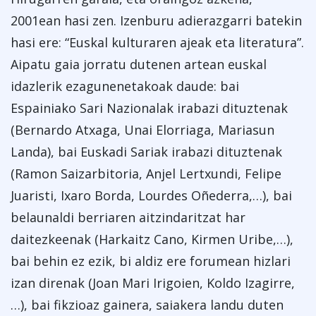
2001ean hasi zen. Izenburu adierazgarri batekin
hasi ere: “Euskal kulturaren ajeak eta literatura”.
Aipatu gaia jorratu dutenen artean euskal
idazlerik ezagunenetakoak daude: bai
Espainiako Sari Nazionalak irabazi dituztenak
(Bernardo Atxaga, Unai Elorriaga, Mariasun
Landa), bai Euskadi Sariak irabazi dituztenak
(Ramon Saizarbitoria, Anjel Lertxundi, Felipe
Juaristi, Ixaro Borda, Lourdes Oñederra,…), bai
belaunaldi berriaren aitzindaritzat har
daitezkeenak (Harkaitz Cano, Kirmen Uribe,…),
bai behin ez ezik, bi aldiz ere forumean hizlari
izan direnak (Joan Mari Irigoien, Koldo Izagirre,
…), bai fikzioaz gainera, saiakera landu duten