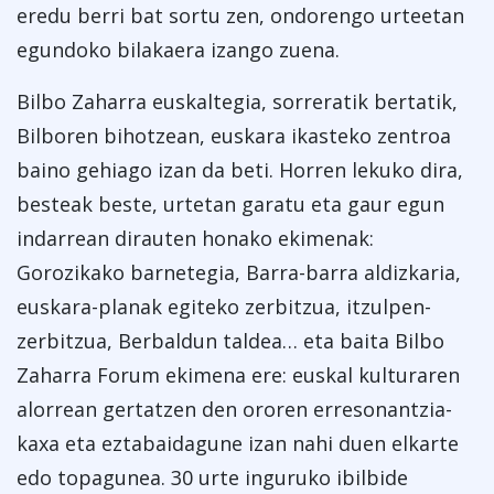
eredu berri bat sortu zen, ondorengo urteetan
egundoko bilakaera izango zuena.
Bilbo Zaharra euskaltegia, sorreratik bertatik,
Bilboren bihotzean, euskara ikasteko zentroa
baino gehiago izan da beti. Horren lekuko dira,
besteak beste, urtetan garatu eta gaur egun
indarrean dirauten honako ekimenak:
Gorozikako barnetegia, Barra-barra aldizkaria,
euskara-planak egiteko zerbitzua, itzulpen-
zerbitzua, Berbaldun taldea… eta baita Bilbo
Zaharra Forum ekimena ere: euskal kulturaren
alorrean gertatzen den ororen erresonantzia-
kaxa eta eztabaidagune izan nahi duen elkarte
edo topagunea. 30 urte inguruko ibilbide