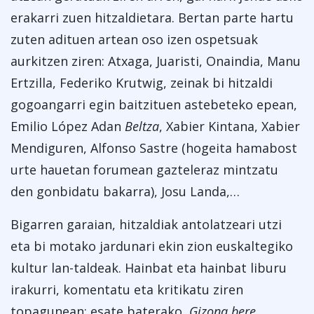
erakarri zuen hitzaldietara. Bertan parte hartu
zuten adituen artean oso izen ospetsuak
aurkitzen ziren: Atxaga, Juaristi, Onaindia, Manu
Ertzilla, Federiko Krutwig, zeinak bi hitzaldi
gogoangarri egin baitzituen astebeteko epean,
Emilio López Adan
Beltza
, Xabier Kintana, Xabier
Mendiguren, Alfonso Sastre (hogeita hamabost
urte hauetan forumean gazteleraz mintzatu
den gonbidatu bakarra), Josu Landa,…
Bigarren garaian, hitzaldiak antolatzeari utzi
eta bi motako jardunari ekin zion euskaltegiko
kultur lan-taldeak. Hainbat eta hainbat liburu
irakurri, komentatu eta kritikatu ziren
topagunean; esate baterako,
Gizona bere