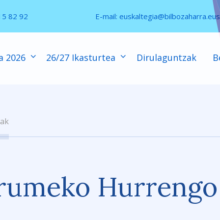
15 82 92
E-mail:
euskaltegia@bilbozaharra.eus
a 2026
26/27 Ikasturtea
Dirulaguntzak
B
iak
orumeko Hurrengo 