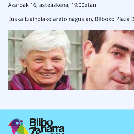
Azaroak 16, asteazkena, 19:00etan
Euskaltzaindiako areto nagusian, Bilboko Plaza 