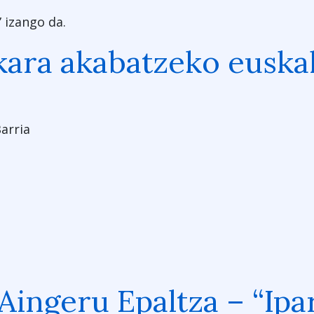
 izango da.
skara akabatzeko eusk
arria
 Aingeru Epaltza – “Ip