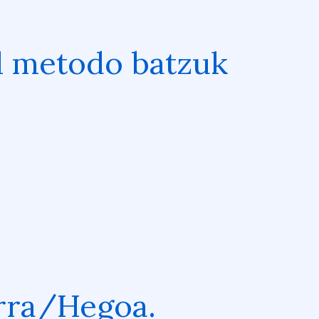
al metodo batzuk
arra/Hegoa.