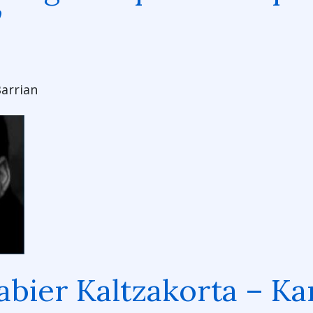
”
Barrian
abier Kaltzakorta – Ka