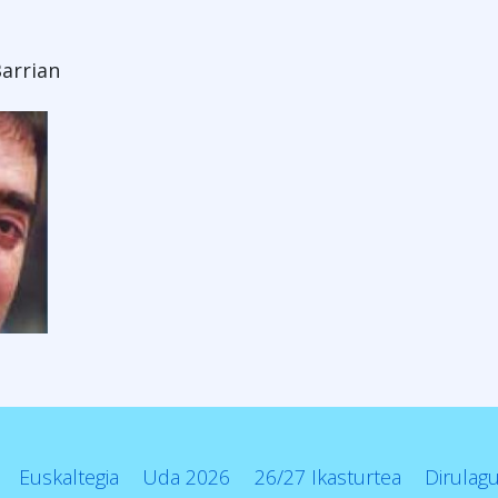
Barrian
Euskaltegia
Uda 2026
26/27 Ikasturtea
Dirulag