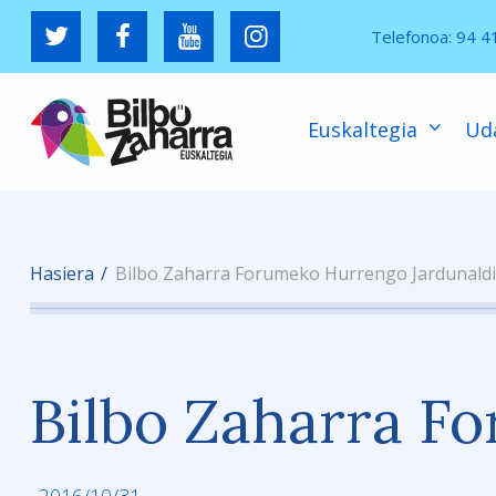
Telefonoa:
94 4
Euskaltegia
Ud
Hasiera
Bilbo Zaharra Forumeko Hurrengo Jardunald
Bilbo Zaharra F