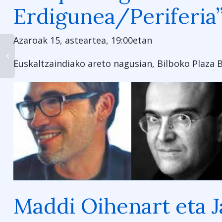
Erdigunea/Periferia
Azaroak 15, asteartea, 19:00etan
Euskaltzaindiako areto nagusian, Bilboko Plaza 
Maddi Oihenart eta J