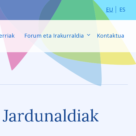
EU
ES
erriak
Forum eta Irakurraldia
Kontaktua
Jardunaldiak