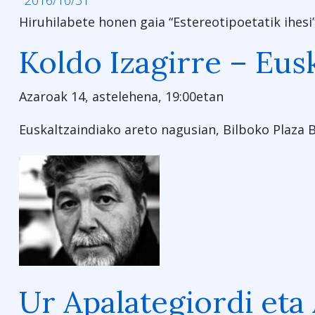
2016/10/31
Hiruhilabete honen gaia “Estereotipoetatik ihesi”
Koldo Izagirre – Eu
Azaroak 14, astelehena, 19:00etan
Euskaltzaindiako areto nagusian, Bilboko Plaza B
Ur Apalategiordi eta