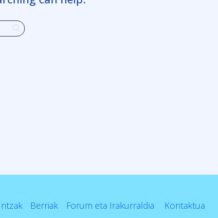
untzak
Berriak
Forum eta Irakurraldia
Kontaktua