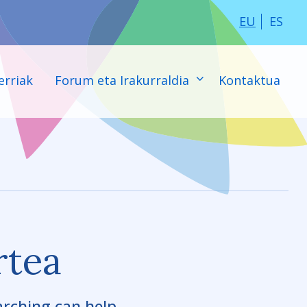
EU
ES
erriak
Forum eta Irakurraldia
Kontaktua
rtea
arching can help.