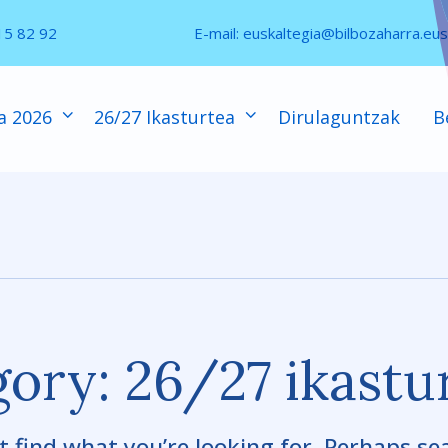
15 82 92
E-mail:
euskaltegia@bilbozaharra.eus
a 2026
26/27 Ikasturtea
Dirulaguntzak
B
gory: 26/27 ikastu
t find what you’re looking for. Perhaps se