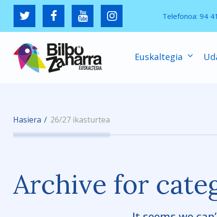
Telefonoa:
94 4
Euskaltegia
Ud
Hasiera
26/27 ikasturtea
Archive for cate
It seems we can’