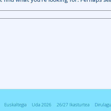
Euskaltegia
Uda 2026
26/27 Ikasturtea
Dirulag