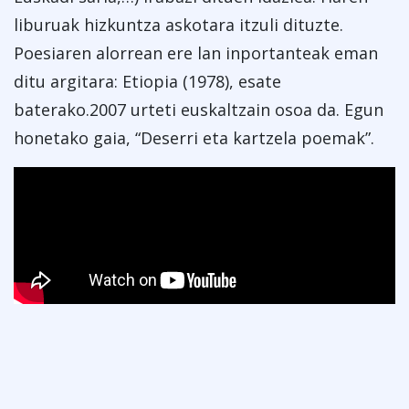
liburuak hizkuntza askotara itzuli dituzte.
Poesiaren alorrean ere lan inportanteak eman
ditu argitara: Etiopia (1978), esate
baterako.2007 urteti euskaltzain osoa da. Egun
honetako gaia, “Deserri eta kartzela poemak”.