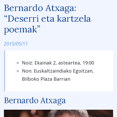
Bernardo Atxaga:
“Deserri eta kartzela
poemak”
2015/05/11
Noiz: Ekainak 2, asteartea, 19:00
Non: Euskaltzaindiako Egoitzan,
Bilboko Plaza Barrian
Bernardo Atxaga