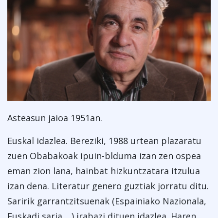
Asteasun jaioa 1951an.
Euskal idazlea. Bereziki, 1988 urtean plazaratu
zuen Obabakoak ipuin-blduma izan zen ospea
eman zion lana, hainbat hizkuntzatara itzulua
izan dena. Literatur genero guztiak jorratu ditu.
Saririk garrantzitsuenak (Espainiako Nazionala,
Euskadi saria,…) irabazi dituen idazlea. Haren