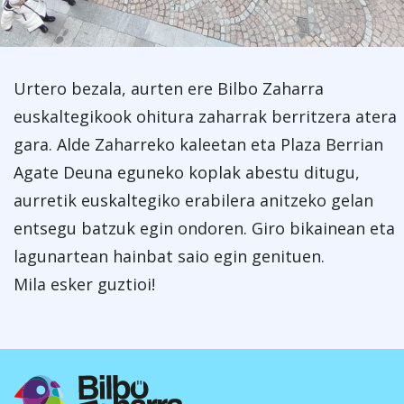
Urtero bezala, aurten ere Bilbo Zaharra
euskaltegikook ohitura zaharrak berritzera atera
gara. Alde Zaharreko kaleetan eta Plaza Berrian
Agate Deuna eguneko koplak abestu ditugu,
aurretik euskaltegiko erabilera anitzeko gelan
entsegu batzuk egin ondoren. Giro bikainean eta
lagunartean hainbat saio egin genituen.
Mila esker guztioi!