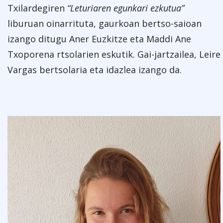
Txilardegiren
“Leturiaren egunkari ezkutua”
liburuan oinarrituta, gaurkoan bertso-saioan
izango ditugu Aner Euzkitze eta Maddi Ane
Txoporena rtsolarien eskutik. Gai-jartzailea, Leire
Vargas bertsolaria eta idazlea izango da.