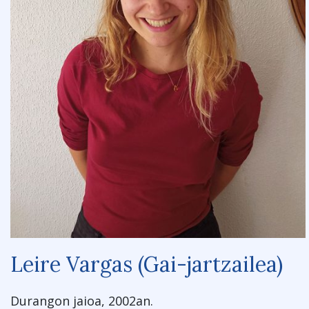
Leire Vargas (Gai-jartzailea)
Durangon jaioa, 2002an.