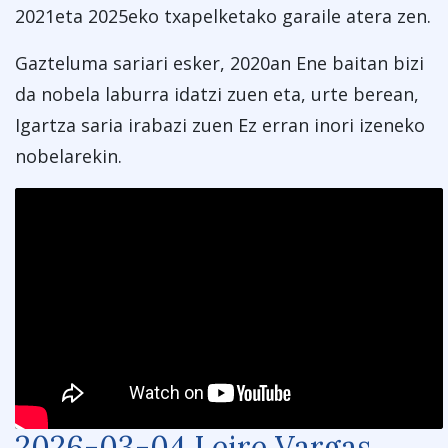
2021
eta
2025eko
txapelketako garaile atera zen.
Gazteluma sariari esker, 2020an Ene baitan bizi
da nobela laburra idatzi zuen eta, urte berean,
Igartza saria irabazi zuen Ez erran inori izeneko
nobelarekin.
2026-03-04 Leire Vargas,