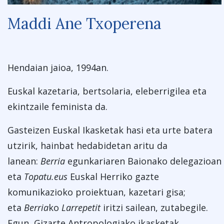
Maddi Ane Txoperena
Hendaian jaioa, 1994an.
Euskal kazetaria, bertsolaria, eleberrigilea eta
ekintzaile feminista da.
Gasteizen Euskal Ikasketak hasi eta urte batera
utzirik, hainbat hedabidetan aritu da
lanean:
Berria
egunkariaren Baionako delegazioan
eta
Topatu.eus
Euskal Herriko gazte
komunikazioko proiektuan, kazetari gisa;
eta
Berria
ko
Larrepetit
iritzi sailean, zutabegile.
Egun, Gizarte Antropologiako ikasketak