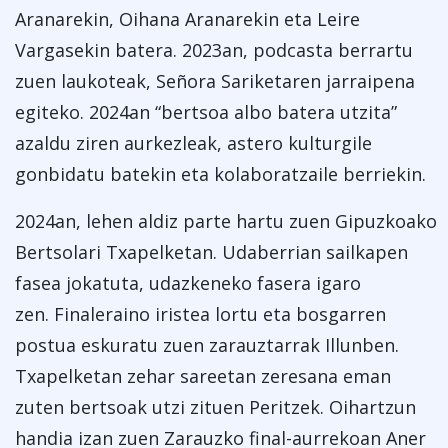
Aranarekin, Oihana Aranarekin eta Leire
Vargasekin batera. 2023an, podcasta berrartu
zuen laukoteak, Señora Sariketaren jarraipena
egiteko. 2024an “bertsoa albo batera utzita”
azaldu ziren aurkezleak, astero kulturgile
gonbidatu batekin eta kolaboratzaile berriekin.
2024an, lehen aldiz parte hartu zuen Gipuzkoako
Bertsolari Txapelketan. Udaberrian sailkapen
fasea jokatuta, udazkeneko fasera igaro
zen. Finaleraino iristea lortu eta bosgarren
postua eskuratu zuen zarauztarrak Illunben.
Txapelketan zehar sareetan zeresana eman
zuten bertsoak utzi zituen Peritzek. Oihartzun
handia izan zuen Zarauzko final-aurrekoan Aner