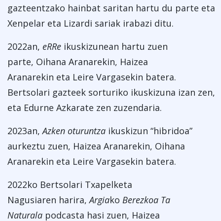
gazteentzako hainbat saritan hartu du parte eta
Xenpelar eta Lizardi sariak irabazi ditu.
2022an,
eRRe
ikuskizunean hartu zuen
parte, Oihana Aranarekin, Haizea
Aranarekin eta Leire Vargasekin batera.
Bertsolari gazteek sorturiko ikuskizuna izan zen,
eta Edurne Azkarate zen zuzendaria.
2023an,
Azken oturuntza
ikuskizun “hibridoa”
aurkeztu zuen, Haizea Aranarekin, Oihana
Aranarekin eta Leire Vargasekin batera.
2022ko Bertsolari Txapelketa
Nagusiaren harira,
Argia
ko
Berezkoa Ta
Naturala
podcasta hasi zuen, Haizea