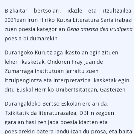
Bizkaitar bertsolari, idazle eta itzultzailea.
2021ean Irun Hiriko Kutxa Literatura Saria irabazi
zuen poesia kategorian
Dena ametsa den irudipena
poesia bildumarekin.
Durangoko Kurutziaga ikastolan egin zituen
lehen ikasketak.
Ondoren Fray Juan de
Zumarraga institutuan jarraitu zuen.
Itzulpengintza eta Interpretazioa ikasketak egin
ditu Euskal Herriko Unibertsitatean, Gasteizen.
Durangaldeko Bertso Eskolan ere ari da.
Txikitatik da literaturazalea, DBHn zegoen
garaian hasi zen jada poesia idazten eta
poesiarekin batera landu izan du prosa, eta baita