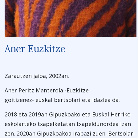
Aner Euzkitze
Zarautzen jaioa, 2002an.
Aner Peritz Manterola -Euzkitze
goitizenez- euskal bertsolari eta idazlea da.
2018 eta 2019an Gipuzkoako eta Euskal Herriko
eskolarteko txapelketatan txapeldunordea izan
zen. 2020an Gipuzkoakoa irabazi zuen.
Bertsolari