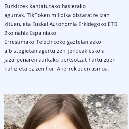
Euzkitzek kantatutako hasierako
agurrak. TikToken milioika bistaratze izan
zituen, eta Euskal Autonomia Erkidegoko ETB
2ko nahiz Espainiako
Erresumako Telecincoko gaztelaniazko
albistegietan agertu zen; jendeak eskola
jazarpenaren aurkako bertsotzat hartu zuen,
nahiz eta ez zen hori Anerrek zuen asmoa.