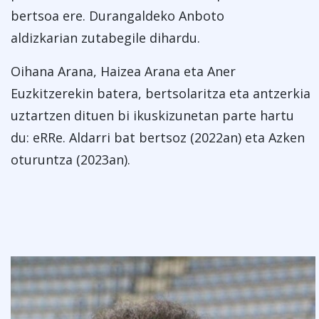
bertsoa ere. Durangaldeko Anboto
aldizkarian zutabegile dihardu.
Oihana Arana, Haizea Arana eta Aner
Euzkitzerekin batera, bertsolaritza eta antzerkia
uztartzen dituen bi ikuskizunetan parte hartu
du: eRRe. Aldarri bat bertsoz (2022an) eta Azken
oturuntza (2023an).