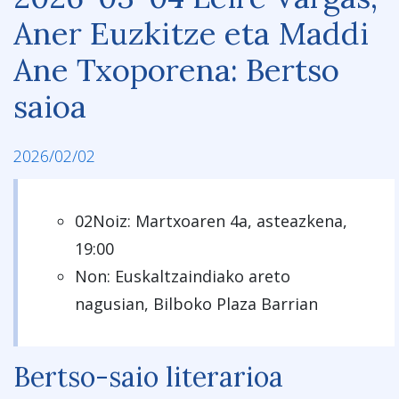
Aner Euzkitze eta Maddi
Ane Txoporena: Bertso
saioa
2026/02/02
02Noiz: Martxoaren 4a, asteazkena,
19:00
Non: Euskaltzaindiako areto
nagusian, Bilboko Plaza Barrian
Bertso-saio literarioa