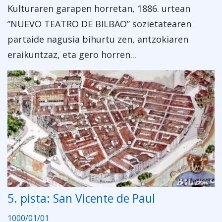
Kulturaren garapen horretan, 1886. urtean
”NUEVO TEATRO DE BILBAO” sozietatearen
partaide nagusia bihurtu zen, antzokiaren
eraikuntzaz, eta gero horren...
5. pista: San Vicente de Paul
1000/01/01