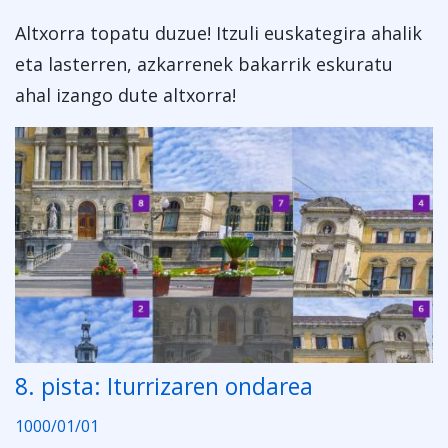
Altxorra topatu duzue! Itzuli euskategira ahalik
eta lasterren, azkarrenek bakarrik eskuratu
ahal izango dute altxorra!
8. pista: Iturrizaren ondarea
1000/01/01