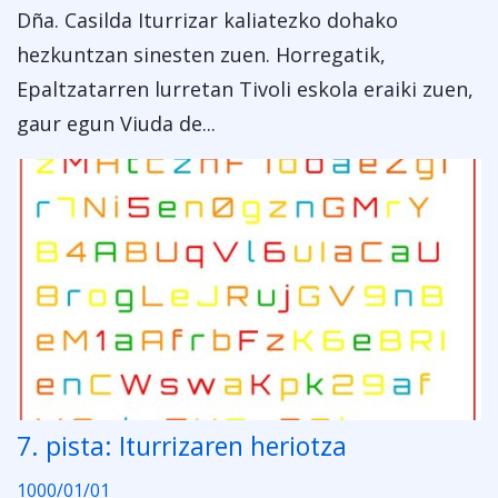
Dña. Casilda Iturrizar kaliatezko dohako
hezkuntzan sinesten zuen. Horregatik,
Epaltzatarren lurretan Tivoli eskola eraiki zuen,
gaur egun Viuda de...
7. pista: Iturrizaren heriotza
1000/01/01