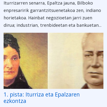
Iturrizarren senarra, Epaltza jauna, Bilboko
enpresaririk garrantzitsuenetakoa zen, indiano
horietakoa. Hainbat negozioetan jarri zuen
dirua; industrian, trenbideetan eta bankuetan...
1. pista: Iturriza eta Epalzaren
ezkontza