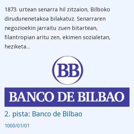
1873. urtean senarra hil zitzaion, Bilboko
dirudunenetakoa bilakatuz. Senarraren
negozioekin jarraitu zuen bitartean,
filantropian aritu zen, ekimen sozialetan,
heziketa...
2. pista: Banco de Bilbao
1000/01/01