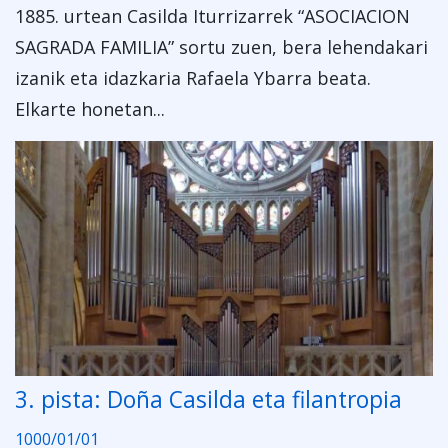
1885. urtean Casilda Iturrizarrek “ASOCIACION
SAGRADA FAMILIA” sortu zuen, bera lehendakari
izanik eta idazkaria Rafaela Ybarra beata.
Elkarte honetan...
3. pista: Doña Casilda eta filantropia
1000/01/01