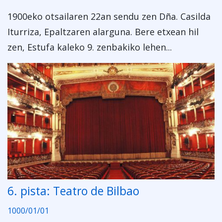
1900eko otsailaren 22an sendu zen Dña. Casilda
Iturriza, Epaltzaren alarguna. Bere etxean hil
zen, Estufa kaleko 9. zenbakiko lehen...
6. pista: Teatro de Bilbao
1000/01/01